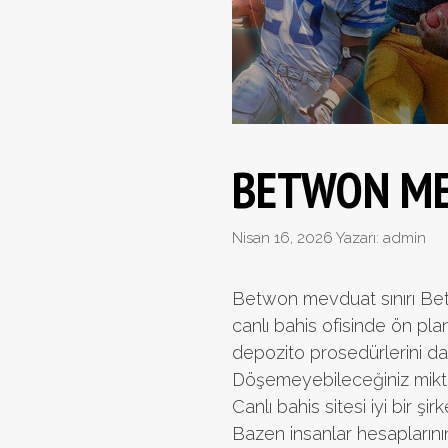
BETWON ME
Nisan 16, 2026
Yazarı:
admin
Betwon mevduat sınırı Bet
canlı bahis ofisinde ön pla
depozito prosedürlerini daha
Döşemeyebileceğiniz miktar
Canlı bahis sitesi iyi bir şi
Bazen insanlar hesaplarını