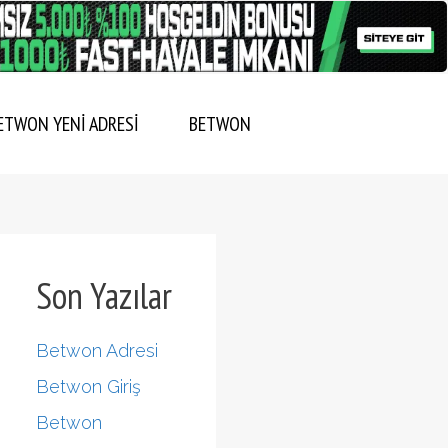
ETWON YENI ADRESI
BETWON
Son Yazılar
Betwon Adresi
Betwon Giriş
Betwon