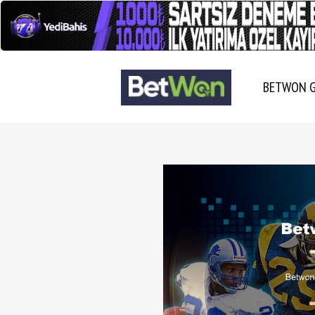
İçeriğe
atla
BETWON G