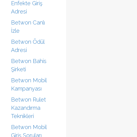
Enfekte Giriş
Adresi
Betwon Canlı
İzle
Betwon Ödül
Adresi
Betwon Bahis
Şirketi
Betwon Mobil
Kampanyası
Betwon Rulet
Kazandırma
Teknikleri
Betwon Mobil
Giriş Soruları