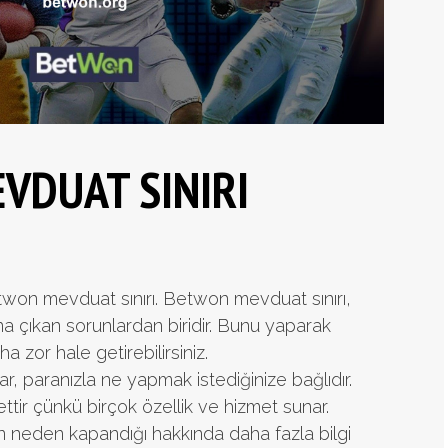
VDUAT SINIRI
won mevduat sınırı. Betwon mevduat sınırı,
na çıkan sorunlardan biridir. Bunu yaparak
 zor hale getirebilirsiniz.
, paranızla ne yapmak istediğinize bağlıdır.
rkettir çünkü birçok özellik ve hizmet sunar.
n neden kapandığı hakkında daha fazla bilgi