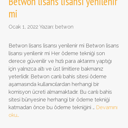
Betwon lisans lisansı yenilenir
mi
Ocak 1, 2022
Yazarı:
betwon
Betwon lisans lisansı yenilenir mi Betwon lisans
lisansı yenilenir mi Her ödeme tekniği son
derece güvenilir ve hızlı para aktarımı yaptığı
için yalnızca altı ve üst limitlere bakmanız
yeterlidir. Betwon canlı bahis sitesi ödeme
aşamasında kullanıcılardan herhangi bir
komisyon ücreti almamaktadır. Bu canlı bahis
sitesi bünyesine herhangi bir ödeme tekniği
katmadan önce bu ödeme tekniğini …
Devamını
oku…