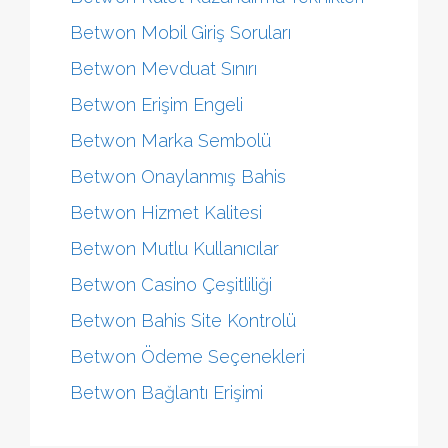
Betwon Mobil Giriş Soruları
Betwon Mevduat Sınırı
Betwon Erişim Engeli
Betwon Marka Sembolü
Betwon Onaylanmış Bahis
Betwon Hizmet Kalitesi
Betwon Mutlu Kullanıcılar
Betwon Casino Çeşitliliği
Betwon Bahis Site Kontrolü
Betwon Ödeme Seçenekleri
Betwon Bağlantı Erişimi