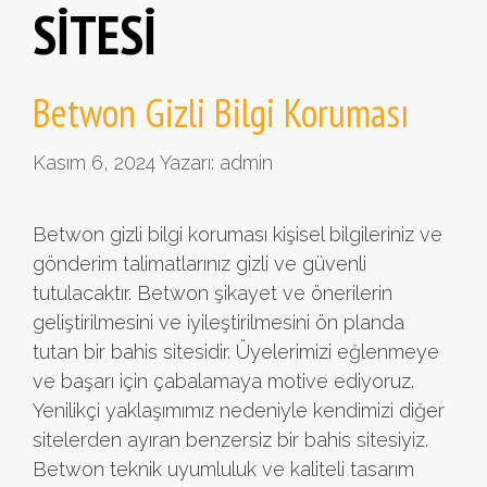
SITESI
Betwon Gizli Bilgi Koruması
Kasım 6, 2024
Yazarı:
admin
Betwon gizli bilgi koruması kişisel bilgileriniz ve
gönderim talimatlarınız gizli ve güvenli
tutulacaktır. Betwon şikayet ve önerilerin
geliştirilmesini ve iyileştirilmesini ön planda
tutan bir bahis sitesidir. Üyelerimizi eğlenmeye
ve başarı için çabalamaya motive ediyoruz.
Yenilikçi yaklaşımımız nedeniyle kendimizi diğer
sitelerden ayıran benzersiz bir bahis sitesiyiz.
Betwon teknik uyumluluk ve kaliteli tasarım