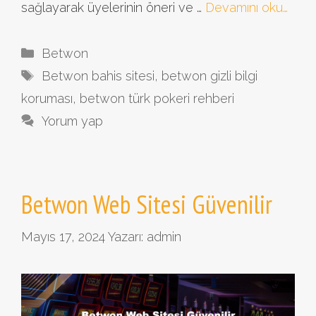
sağlayarak üyelerinin öneri ve …
Devamını oku…
Kategoriler
Betwon
Etiketler
Betwon bahis sitesi
,
betwon gizli bilgi
koruması
,
betwon türk pokeri rehberi
Yorum yap
Betwon Web Sitesi Güvenilir
Mayıs 17, 2024
Yazarı:
admin