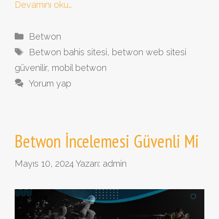
Devamını oku…
Kategoriler
Betwon
Etiketler
Betwon bahis sitesi
,
betwon web sitesi
güvenilir
,
mobil betwon
Yorum yap
Betwon İncelemesi Güvenli Mi
Mayıs 10, 2024
Yazarı:
admin