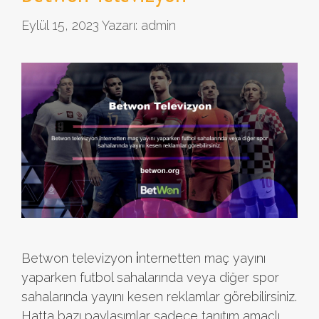
Eylül 15, 2023
Yazarı:
admin
Betwon televizyon i̇nternetten maç yayını
yaparken futbol sahalarında veya diğer spor
sahalarında yayını kesen reklamlar görebilirsiniz.
Hatta bazı paylaşımlar sadece tanıtım amaçlı