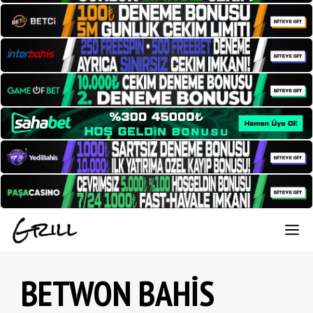
İçeriğe
ME
atla
BETWON BAHIS