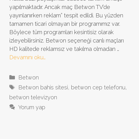
yapılmaktadır. Ancak maç Betwon TV’de
yayınlanırken reklam” tespit edildi. Bu yüzden
tamamen ticari olmayan bir programımız var.
Böylece tüm programları kesintisiz olarak
izleyebilirsiniz. Betwon seçeneği canlı maçları
HD kalitede reklamsız ve takılma olmadan …
Devamını oku…
Kategoriler
Betwon
Etiketler
Betwon bahis sitesi
,
betwon cep telefonu
,
betwon televizyon
Yorum yap