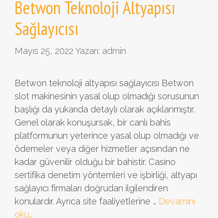
Betwon Teknoloji Altyapısı
Sağlayıcısı
Mayıs 25, 2022
Yazarı:
admin
Betwon teknoloji altyapısı sağlayıcısı Betwon
slot makinesinin yasal olup olmadığı sorusunun
başlığı da yukarıda detaylı olarak açıklanmıştır.
Genel olarak konuşursak, bir canlı bahis
platformunun yeterince yasal olup olmadığı ve
ödemeler veya diğer hizmetler açısından ne
kadar güvenilir olduğu bir bahistir. Casino
sertifika denetim yöntemleri ve işbirliği, altyapı
sağlayıcı firmaları doğrudan ilgilendiren
konulardır. Ayrıca site faaliyetlerine …
Devamını
oku…