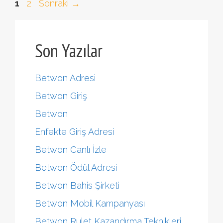
Sayfa
Sayfa
1
2
Sonraki
→
Son Yazılar
Betwon Adresi
Betwon Giriş
Betwon
Enfekte Giriş Adresi
Betwon Canlı İzle
Betwon Ödül Adresi
Betwon Bahis Şirketi
Betwon Mobil Kampanyası
Betwon Rulet Kazandırma Teknikleri