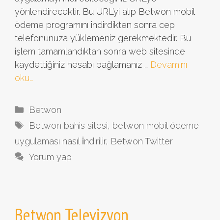
yönlendirecektir. Bu URL’yi alıp Betwon mobil
ödeme programını indirdikten sonra cep
telefonunuza yüklemeniz gerekmektedir. Bu
işlem tamamlandıktan sonra web sitesinde
kaydettiğiniz hesabı bağlamanız …
Devamını
oku…
Kategoriler
Betwon
Etiketler
Betwon bahis sitesi
,
betwon mobil ödeme
uygulaması nasıl i̇ndirilir
,
Betwon Twitter
Yorum yap
Betwon Televizyon