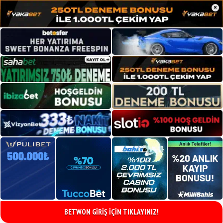
×
BETWON GİRİŞ İÇİN TIKLAYINIZ!