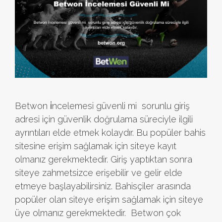
Betwon i̇ncelemesi güvenli mi sorunlu giriş
adresi için güvenlik doğrulama süreciyle ilgili
ayrıntıları elde etmek kolaydır. Bu popüler bahis
sitesine erişim sağlamak için siteye kayıt
olmanız gerekmektedir. Giriş yaptıktan sonra
siteye zahmetsizce erişebilir ve gelir elde
etmeye başlayabilirsiniz. Bahisçiler arasında
popüler olan siteye erişim sağlamak için siteye
üye olmanız gerekmektedir. Betwon çok