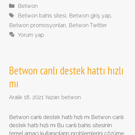
Kategoriler
Betwon
Etiketler
Betwon bahis sitesi
,
Betwon giriş yap
,
Betwon promosyonları
,
Betwon Twitter
Yorum yap
Betwon canlı destek hattı hızlı
mı
Aralık 18, 2021
Yazarı:
betwon
Betwon canlı destek hattı hızlı mı Betwon canlı
destek hattı hızlı mı Bu canlı bahis sitesinin
temel amacı kullanıcıların problemlerini çözüme