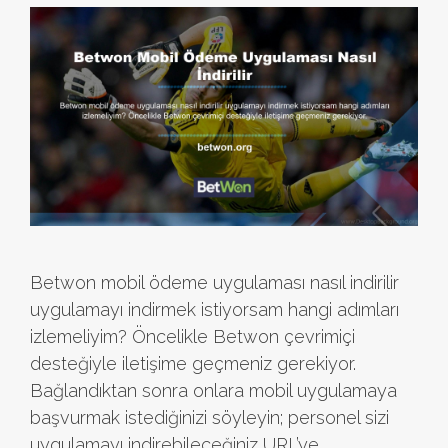
Betwon mobil ödeme uygulaması nasıl indirilir
uygulamayı indirmek istiyorsam hangi adımları
izlemeliyim? Öncelikle Betwon çevrimiçi
desteğiyle iletişime geçmeniz gerekiyor.
Bağlandıktan sonra onlara mobil uygulamaya
başvurmak istediğinizi söyleyin; personel sizi
uygulamayı indirebileceğiniz URL’ye