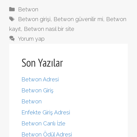
Kategoriler
Betwon
Etiketler
Betwon girişi
,
Betwon güvenilir mi
,
Betwon
kayıt
,
Betwon nasıl bir site
Yorum yap
Son Yazılar
Betwon Adresi
Betwon Giriş
Betwon
Enfekte Giriş Adresi
Betwon Canlı İzle
Betwon Ödül Adresi