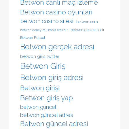
Betwon canlı maç izleme
Betwon casino oyunları
betwon casino sitesi
betwon com
betwon destek hattı
betwon deneyimli bahis sitesidir
Betwon Futbol
Betwon gerçek adresi
betwon giris twitter
Betwon Giriş
Betwon giriş adresi
Betwon girişi
Betwon giriş yap
betwon güncel
betwon güncel adres
Betwon güncel adresi