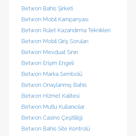
Betwon Bahis Şirketi
Betwon Mobil Kampanyası
Betwon Rulet Kazandırma Teknikleri
Betwon Mobil Giriş Soruları
Betwon Mevduat Sınırı
Betwon Erişim Engeli
Betwon Marka Sembolü
Betwon Onaylanmış Bahis
Betwon Hizmet Kalitesi
Betwon Mutlu Kullanıcılar
Betwon Casino Çeşitliliği
Betwon Bahis Site Kontrolü