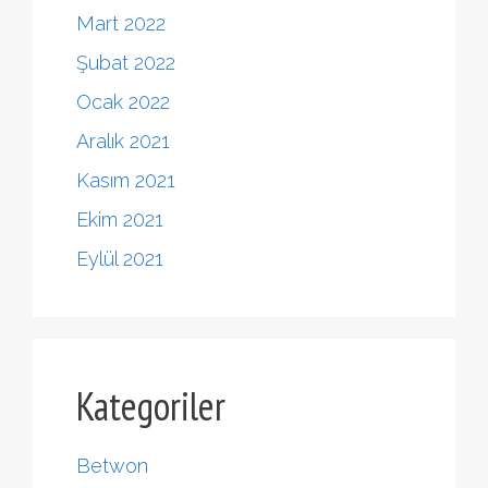
Mart 2022
Şubat 2022
Ocak 2022
Aralık 2021
Kasım 2021
Ekim 2021
Eylül 2021
Kategoriler
Betwon