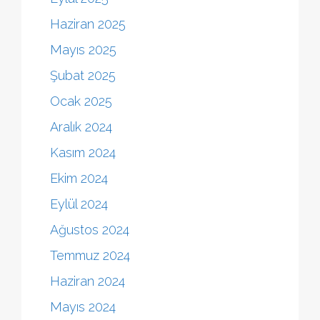
Haziran 2025
Mayıs 2025
Şubat 2025
Ocak 2025
Aralık 2024
Kasım 2024
Ekim 2024
Eylül 2024
Ağustos 2024
Temmuz 2024
Haziran 2024
Mayıs 2024