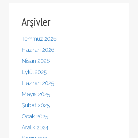
Arşivler
Temmuz 2026
Haziran 2026
Nisan 2026
Eylül 2025
Haziran 2025
Mayıs 2025
Şubat 2025
Ocak 2025
Aralık 2024