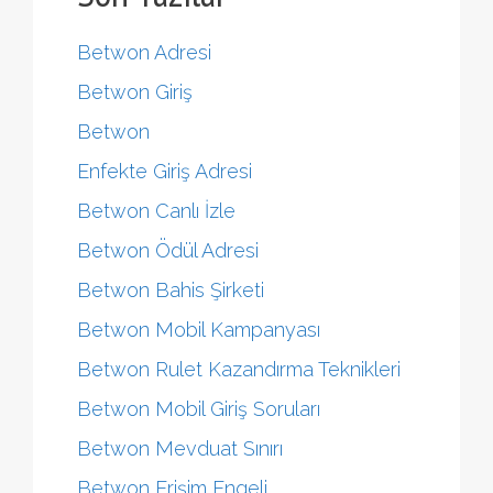
Betwon Adresi
Betwon Giriş
Betwon
Enfekte Giriş Adresi
Betwon Canlı İzle
Betwon Ödül Adresi
Betwon Bahis Şirketi
Betwon Mobil Kampanyası
Betwon Rulet Kazandırma Teknikleri
Betwon Mobil Giriş Soruları
Betwon Mevduat Sınırı
Betwon Erişim Engeli