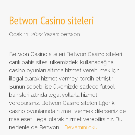
Betwon Casino siteleri
Ocak 11, 2022
Yazarı:
betwon
Betwon Casino siteleri Betwon Casino siteleri
canlı bahis sitesi ülkemizdeki kullanacağına
casino oyunları altında hizmet verebilmek için
illegal olarak hizmet vermeyi tercih etmiştir.
Bunun sebebi ise ülkemizde sadece futbol
bahisleri altında legal yollarla hizmet
verebilirsiniz. Betwon Casino siteleri Eğer ki
casino oyunlarında hizmet vermek dilerseniz de
maalesef illegal olarak hizmet verebilirsiniz. Bu
nedenle de Betwon …
Devamını oku…