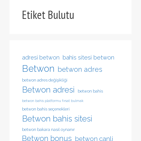
Etiket Bulutu
bahis sitesi betwon
adresi betwon
Betwon
betwon adres
betwon adres değişikliği
Betwon adresi
betwon bahis
betwon bahis platformu fırsat bulmak
betwon bahis seçenekleri
Betwon bahis sitesi
betwon bakara nasıl oynanır
Betwon bonus
betwon canli