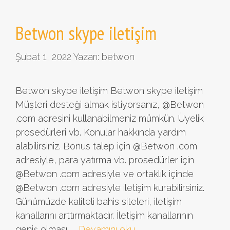
Betwon skype iletişim
Şubat 1, 2022
Yazarı:
betwon
Betwon skype iletişim Betwon skype iletişim
Müşteri desteği almak istiyorsanız, @Betwon
.com adresini kullanabilmeniz mümkün. Üyelik
prosedürleri vb. Konular hakkında yardım
alabilirsiniz. Bonus talep için @Betwon .com
adresiyle, para yatırma vb. prosedürler için
@Betwon .com adresiyle ve ortaklık içinde
@Betwon .com adresiyle iletişim kurabilirsiniz.
Günümüzde kaliteli bahis siteleri, iletişim
kanallarını arttırmaktadır. İletişim kanallarının
geniş olması, …
Devamını oku…