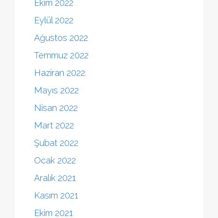
Ekim 2022
Eylül 2022
Ağustos 2022
Temmuz 2022
Haziran 2022
Mayıs 2022
Nisan 2022
Mart 2022
Şubat 2022
Ocak 2022
Aralık 2021
Kasım 2021
Ekim 2021