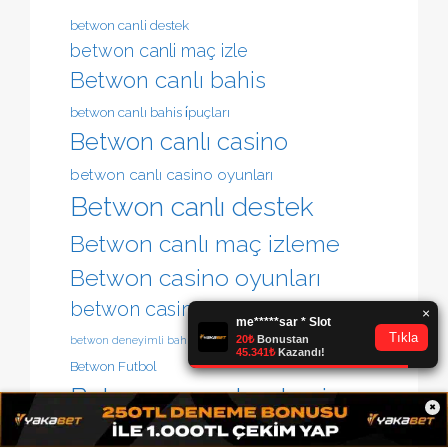
betwon canli destek
betwon canli maç izle
Betwon canlı bahis
betwon canlı bahis i̇puçları
Betwon canlı casino
betwon canlı casino oyunları
Betwon canlı destek
Betwon canlı maç izleme
Betwon casino oyunları
betwon casino sitesi
betwon com
betwon destek hattı
betwon deneyimli bahis sitesidir
Betwon Futbol
Betwon gerçek adresi
×
betwon giris twitter