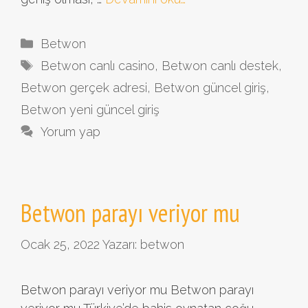
Kategoriler
Betwon
Etiketler
Betwon canlı casino
,
Betwon canlı destek
,
Betwon gerçek adresi
,
Betwon güncel giriş
,
Betwon yeni güncel giriş
Yorum yap
Betwon parayı veriyor mu
Ocak 25, 2022
Yazarı:
betwon
Betwon parayı veriyor mu Betwon parayı