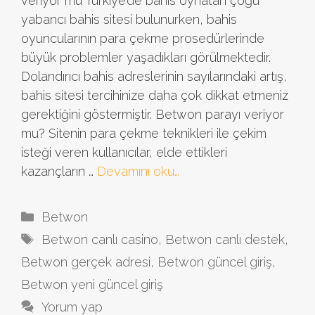
veriyor mu Türkiye’de bahis oynatan çoğu
yabancı bahis sitesi bulunurken, bahis
oyuncularının para çekme prosedürlerinde
büyük problemler yaşadıkları görülmektedir.
Dolandırıcı bahis adreslerinin sayılarındaki artış,
bahis sitesi tercihinize daha çok dikkat etmeniz
gerektiğini göstermiştir. Betwon parayı veriyor
mu? Sitenin para çekme teknikleri ile çekim
isteği veren kullanıcılar, elde ettikleri
kazançların …
Devamını oku…
Kategoriler
Betwon
Etiketler
Betwon canlı casino
,
Betwon canlı destek
,
Betwon gerçek adresi
,
Betwon güncel giriş
,
Betwon yeni güncel giriş
Yorum yap