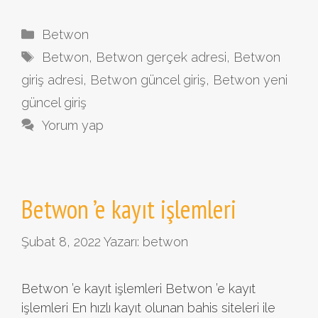
Kategoriler
Betwon
Etiketler
Betwon
,
Betwon gerçek adresi
,
Betwon
giriş adresi
,
Betwon güncel giriş
,
Betwon yeni
güncel giriş
Yorum yap
Betwon ’e kayıt işlemleri
Şubat 8, 2022
Yazarı:
betwon
Betwon ’e kayıt işlemleri Betwon ’e kayıt
işlemleri En hızlı kayıt olunan bahis siteleri ile