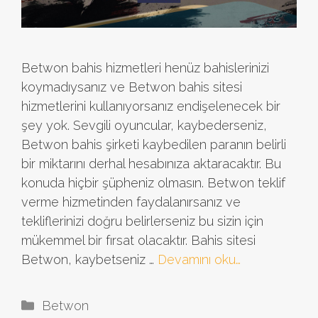
Betwon bahis hizmetleri henüz bahislerinizi
koymadıysanız ve Betwon bahis sitesi
hizmetlerini kullanıyorsanız endişelenecek bir
şey yok. Sevgili oyuncular, kaybederseniz,
Betwon bahis şirketi kaybedilen paranın belirli
bir miktarını derhal hesabınıza aktaracaktır. Bu
konuda hiçbir şüpheniz olmasın. Betwon teklif
verme hizmetinden faydalanırsanız ve
tekliflerinizi doğru belirlerseniz bu sizin için
mükemmel bir fırsat olacaktır. Bahis sitesi
Betwon, kaybetseniz …
Devamını oku…
Kategoriler
Betwon