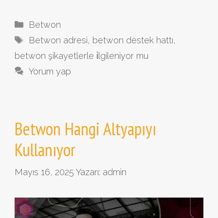
Kategoriler
Betwon
Etiketler
Betwon adresi
,
betwon destek hattı
,
betwon şikayetlerle i̇lgileniyor mu
Yorum yap
Betwon Hangi Altyapıyı
Kullanıyor
Mayıs 16, 2025
Yazarı:
admin