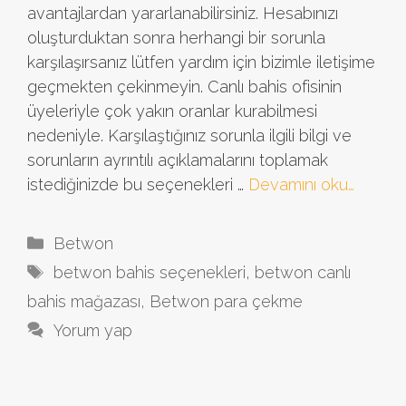
avantajlardan yararlanabilirsiniz. Hesabınızı
oluşturduktan sonra herhangi bir sorunla
karşılaşırsanız lütfen yardım için bizimle iletişime
geçmekten çekinmeyin. Canlı bahis ofisinin
üyeleriyle çok yakın oranlar kurabilmesi
nedeniyle. Karşılaştığınız sorunla ilgili bilgi ve
sorunların ayrıntılı açıklamalarını toplamak
istediğinizde bu seçenekleri …
Devamını oku…
Kategoriler
Betwon
Etiketler
betwon bahis seçenekleri
,
betwon canlı
bahis mağazası
,
Betwon para çekme
Yorum yap