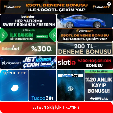
×
BETWON GİRİŞ İÇİN TIKLAYINIZ!