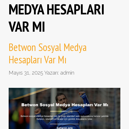
MEDYA HESAPLARI
VAR MI
Betwon Sosyal Medya
Hesapları Var Mı
Mayıs 31, 2025
Yazarı:
admin