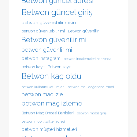
Betwon güncel adresi
Betwon güncel giriş
betwon güvenebilir misin
betwon güvenilebilir mi
Betwon güvenilir
Betwon güvenilir mi
betwon güvenlir mi
betwon instagram
betwon i̇ncelemeleri hakkında
betwon kayit
Betwon kayıt
Betwon kaç oldu
betwon kullanıcı katılımları
betwon mali değerlendirmesi
betwon maç izle
betwon maç izleme
Betwon Maç Öncesi Bahisleri
betwon mobil giriş
betwon mobil twitter adresi
betwon müşteri hizmetleri