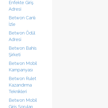
Enfekte Giriş
Adresi
Betwon Canlı
İzle
Betwon Ödül
Adresi
Betwon Bahis
Şirketi
Betwon Mobil
Kampanyası
Betwon Rulet
Kazandırma
Teknikleri
Betwon Mobil
Giriş Soruları