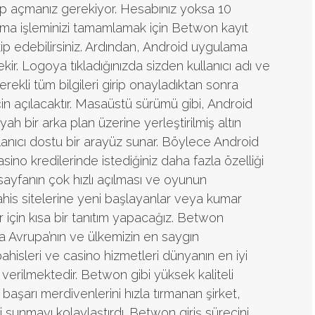
sap açmanız gerekiyor. Hesabınız yoksa 10
çma işleminizi tamamlamak için Betwon kayıt
kip edebilirsiniz. Ardından, Android uygulama
r. Logoya tıkladığınızda sizden kullanıcı adı ve
 Gerekli tüm bilgileri girip onayladıktan sonra
in açılacaktır. Masaüstü sürümü gibi, Android
ah bir arka plan üzerine yerleştirilmiş altın
ullanıcı dostu bir arayüz sunar. Böylece Android
no kredilerinde istediğiniz daha fazla özelliği
, sayfanın çok hızlı açılması ve oyunun
his sitelerine yeni başlayanlar veya kumar
 için kısa bir tanıtım yapacağız. Betwon
a Avrupa’nın ve ülkemizin en saygın
 bahisleri ve casino hizmetleri dünyanın en iyi
n verilmektedir. Betwon gibi yüksek kaliteli
başarı merdivenlerini hızla tırmanan şirket,
i sunmayı kolaylaştırdı. Betwon giriş sürecini