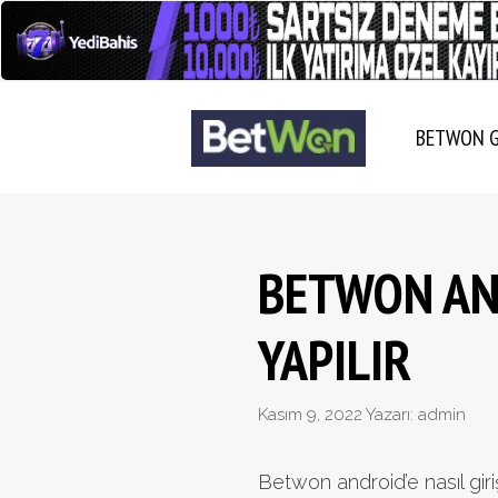
İçeriğe
atla
BETWON G
BETWON AND
YAPILIR
Kasım 9, 2022
Yazarı:
admin
Betwon android’e nasıl gir