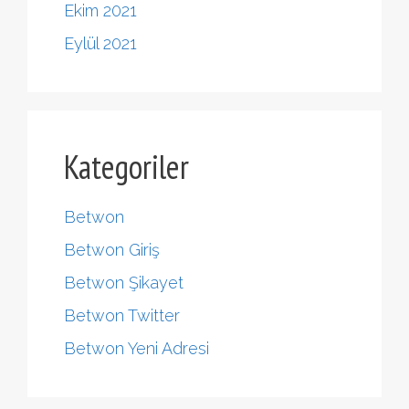
Ekim 2021
Eylül 2021
Kategoriler
Betwon
Betwon Giriş
Betwon Şikayet
Betwon Twitter
Betwon Yeni Adresi