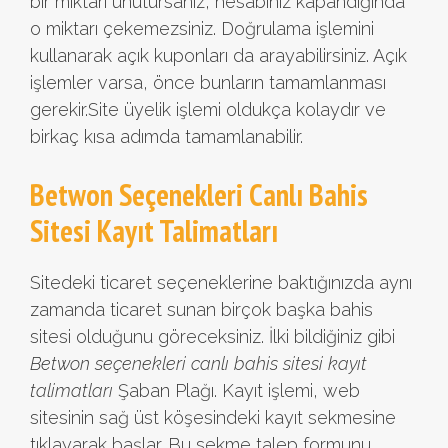
bir miktarı unutursanız, hesabınız kapandığında
o miktarı çekemezsiniz. Doğrulama işlemini
kullanarak açık kuponları da arayabilirsiniz. Açık
işlemler varsa, önce bunların tamamlanması
gerekir.Site üyelik işlemi oldukça kolaydır ve
birkaç kısa adımda tamamlanabilir.
Betwon Seçenekleri Canlı Bahis
Sitesi Kayıt Talimatları
Sitedeki ticaret seçeneklerine baktığınızda aynı
zamanda ticaret sunan birçok başka bahis
sitesi olduğunu göreceksiniz. İlki bildiğiniz gibi
Betwon seçenekleri canlı bahis sitesi kayıt
talimatları
Şaban Plağı. Kayıt işlemi, web
sitesinin sağ üst köşesindeki kayıt sekmesine
tıklayarak başlar. Bu sekme talep formunu