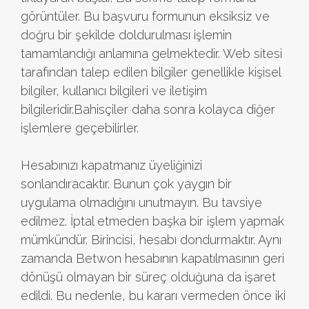
görüntüler. Bu başvuru formunun eksiksiz ve
doğru bir şekilde doldurulması işlemin
tamamlandığı anlamına gelmektedir. Web sitesi
tarafından talep edilen bilgiler genellikle kişisel
bilgiler, kullanıcı bilgileri ve iletişim
bilgileridir.Bahisçiler daha sonra kolayca diğer
işlemlere geçebilirler.
Hesabınızı kapatmanız üyeliğinizi
sonlandıracaktır. Bunun çok yaygın bir
uygulama olmadığını unutmayın. Bu tavsiye
edilmez. İptal etmeden başka bir işlem yapmak
mümkündür. Birincisi, hesabı dondurmaktır. Aynı
zamanda Betwon hesabının kapatılmasının geri
dönüşü olmayan bir süreç olduğuna da işaret
edildi. Bu nedenle, bu kararı vermeden önce iki