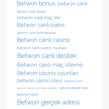
Betwon bonus
betwon canli
betwon canli destek
betwon canli maç izle
Betwon canlı bahis
betwon canlı bahis i̇puçları
Betwon canlı casino
betwon canlı casino oyunları
Betwon canlı destek
Betwon canlı maç izleme
Betwon casino oyunları
betwon casino sitesi
betwon com
betwon destek hattı
betwon deneyimli bahis sitesidir
Betwon Futbol
Betwon gerçek adresi