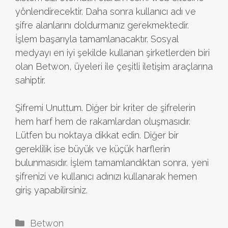
yönlendirecektir. Daha sonra kullanıcı adı ve
şifre alanlarını doldurmanız gerekmektedir.
İşlem başarıyla tamamlanacaktır. Sosyal
medyayı en iyi şekilde kullanan şirketlerden biri
olan Betwon, üyeleri ile çeşitli iletişim araçlarına
sahiptir.
Şifremi Unuttum. Diğer bir kriter de şifrelerin
hem harf hem de rakamlardan oluşmasıdır.
Lütfen bu noktaya dikkat edin. Diğer bir
gereklilik ise büyük ve küçük harflerin
bulunmasıdır. İşlem tamamlandıktan sonra, yeni
şifrenizi ve kullanıcı adınızı kullanarak hemen
giriş yapabilirsiniz.
Kategoriler
Betwon