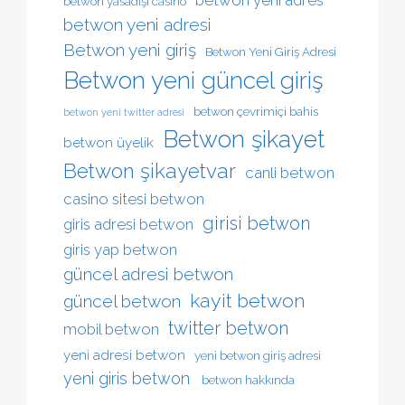
betwon yasadışı casino
betwon yeni adresi
Betwon yeni giriş
Betwon Yeni Giriş Adresi
Betwon yeni güncel giriş
betwon çevrimiçi bahis
betwon yeni twitter adresi
Betwon şikayet
betwon üyelik
Betwon şikayetvar
canli betwon
casino sitesi betwon
girisi betwon
giris adresi betwon
giris yap betwon
güncel adresi betwon
kayit betwon
güncel betwon
twitter betwon
mobil betwon
yeni adresi betwon
yeni betwon giriş adresi
yeni giris betwon
betwon hakkında