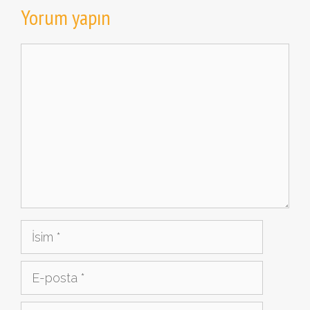
Yorum yapın
Yorum
İsim
E-
posta