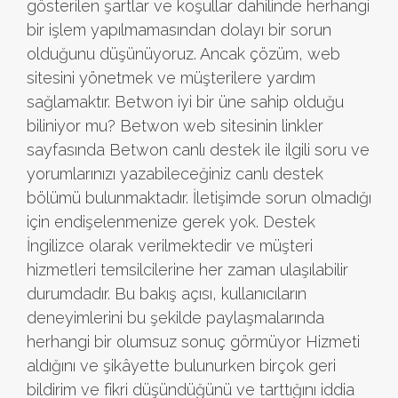
gösterilen şartlar ve koşullar dahilinde herhangi
bir işlem yapılmamasından dolayı bir sorun
olduğunu düşünüyoruz. Ancak çözüm, web
sitesini yönetmek ve müşterilere yardım
sağlamaktır. Betwon iyi bir üne sahip olduğu
biliniyor mu? Betwon web sitesinin linkler
sayfasında Betwon canlı destek ile ilgili soru ve
yorumlarınızı yazabileceğiniz canlı destek
bölümü bulunmaktadır. İletişimde sorun olmadığı
için endişelenmenize gerek yok. Destek
İngilizce olarak verilmektedir ve müşteri
hizmetleri temsilcilerine her zaman ulaşılabilir
durumdadır. Bu bakış açısı, kullanıcıların
deneyimlerini bu şekilde paylaşmalarında
herhangi bir olumsuz sonuç görmüyor Hizmeti
aldığını ve şikâyette bulunurken birçok geri
bildirim ve fikri düşündüğünü ve tarttığını iddia