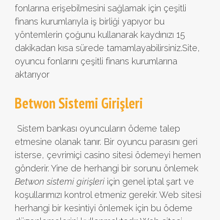
fonlarına erişebilmesini sağlamak için çeşitli
finans kurumlarıyla iş birliği yapıyor bu
yöntemlerin çoğunu kullanarak kaydınızı 15
dakikadan kısa sürede tamamlayabilirsiniz.Site,
oyuncu fonlarını çeşitli finans kurumlarına
aktarıyor
Betwon Sistemi Girişleri
Sistem bankası oyuncuların ödeme talep
etmesine olanak tanır. Bir oyuncu parasını geri
isterse, çevrimiçi casino sitesi ödemeyi hemen
gönderir. Yine de herhangi bir sorunu önlemek
Betwon sistemi girişleri
için genel iptal şart ve
koşullarımızı kontrol etmeniz gerekir. Web sitesi
herhangi bir kesintiyi önlemek için bu ödeme