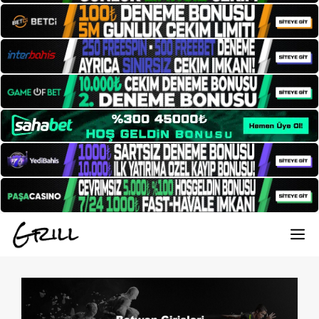
İçeriğe
ME
atla