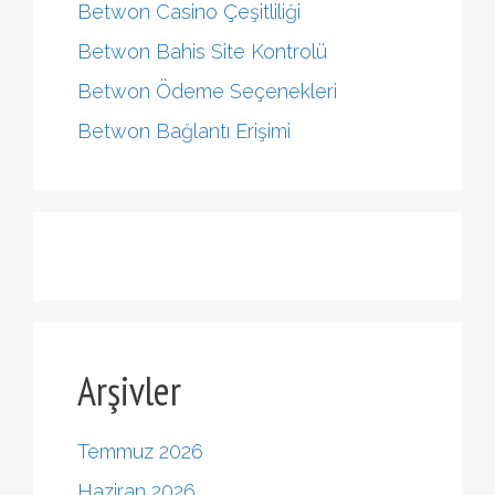
Betwon Casino Çeşitliliği
Betwon Bahis Site Kontrolü
Betwon Ödeme Seçenekleri
Betwon Bağlantı Erişimi
Arşivler
Temmuz 2026
Haziran 2026