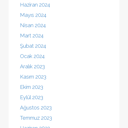
Haziran 2024
Mayıs 2024
Nisan 2024
Mart 2024
Şubat 2024
Ocak 2024
Aralık 2023
Kasım 2023
Ekim 2023
Eylül 2023
Ağustos 2023
Temmuz 2023