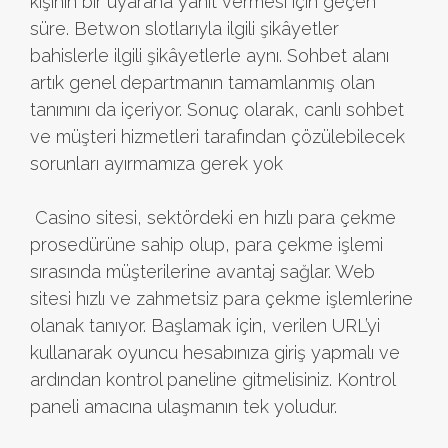
kişinin bir uyarana yanıt vermesi için geçen
süre. Betwon slotlarıyla ilgili şikâyetler
bahislerle ilgili şikâyetlerle aynı. Sohbet alanı
artık genel departmanın tamamlanmış olan
tanımını da içeriyor. Sonuç olarak, canlı sohbet
ve müşteri hizmetleri tarafından çözülebilecek
sorunları ayırmamıza gerek yok
Casino sitesi, sektördeki en hızlı para çekme
prosedürüne sahip olup, para çekme işlemi
sırasında müşterilerine avantaj sağlar. Web
sitesi hızlı ve zahmetsiz para çekme işlemlerine
olanak tanıyor. Başlamak için, verilen URL’yi
kullanarak oyuncu hesabınıza giriş yapmalı ve
ardından kontrol paneline gitmelisiniz. Kontrol
paneli amacına ulaşmanın tek yoludur.