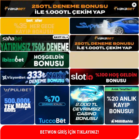
×
BETWON GİRİŞ İÇİN TIKLAYINIZ!