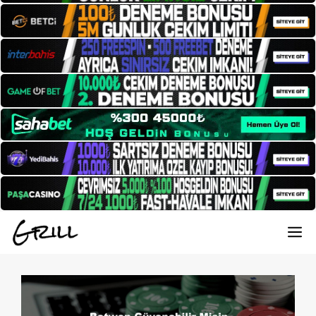
İçeriğe
ME
atla