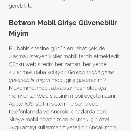
görebilirler.
Betwon Mobil Girişe Güvenebilir
Miyim
Bu bahis sitesine günün en rahat şekilde
ulaşmak isteyen kişiler mobili tercih etmektedir.
Çünkü web sitenizi her zaman, her yerde
kullanmak daha kolaydır.
Betwon mobil girişe
güvenebilir miyim
mobil giriş güvenilir mi?
Mükemmel mobil altyapılarından oldukça
memnunlar. Web sitesinin mobil uygulamasını
Apple IOS işletim sistemine sahip cep
telefonlarında ve Android cihazlarda açın.
Siteye mobil cihazınızdan erişmek için özel
uygulamayı kullanmanız yeterlidir. Ancak mobil