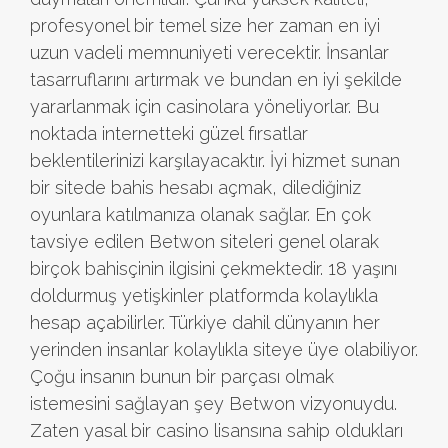
profesyonel bir temel size her zaman en iyi
uzun vadeli memnuniyeti verecektir. İnsanlar
tasarruflarını artırmak ve bundan en iyi şekilde
yararlanmak için casinolara yöneliyorlar. Bu
noktada internetteki güzel fırsatlar
beklentilerinizi karşılayacaktır. İyi hizmet sunan
bir sitede bahis hesabı açmak, dilediğiniz
oyunlara katılmanıza olanak sağlar. En çok
tavsiye edilen Betwon siteleri genel olarak
birçok bahisçinin ilgisini çekmektedir. 18 yaşını
doldurmuş yetişkinler platformda kolaylıkla
hesap açabilirler. Türkiye dahil dünyanın her
yerinden insanlar kolaylıkla siteye üye olabiliyor.
Çoğu insanın bunun bir parçası olmak
istemesini sağlayan şey Betwon vizyonuydu.
Zaten yasal bir casino lisansına sahip oldukları