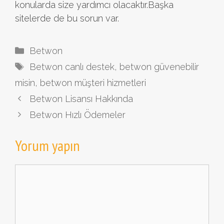
konularda size yardımcı olacaktır.Başka
sitelerde de bu sorun var.
Kategoriler
Betwon
Etiketler
Betwon canlı destek
,
betwon güvenebilir
misin
,
betwon müşteri hizmetleri
Betwon Lisansı Hakkında
Betwon Hızlı Ödemeler
Yorum yapın
Yorum