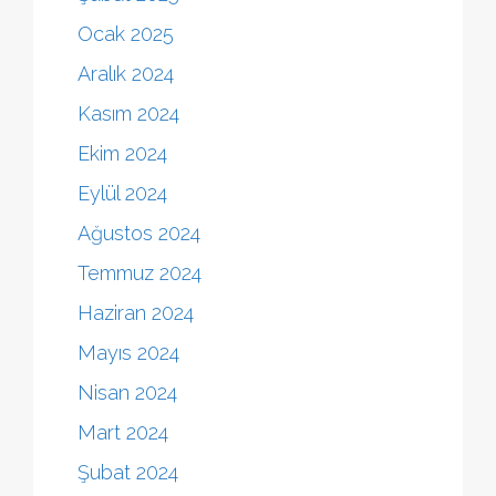
Ocak 2025
Aralık 2024
Kasım 2024
Ekim 2024
Eylül 2024
Ağustos 2024
Temmuz 2024
Haziran 2024
Mayıs 2024
Nisan 2024
Mart 2024
Şubat 2024