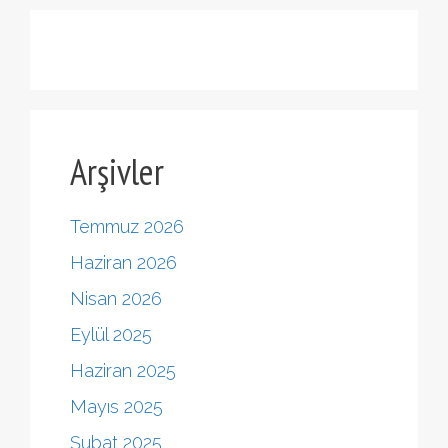
Arşivler
Temmuz 2026
Haziran 2026
Nisan 2026
Eylül 2025
Haziran 2025
Mayıs 2025
Şubat 2025