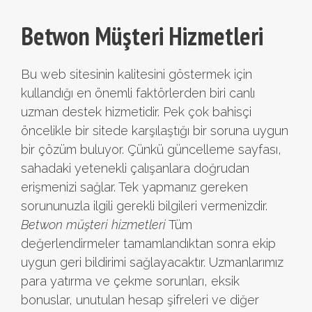
Betwon Müşteri Hizmetleri
Bu web sitesinin kalitesini göstermek için
kullandığı en önemli faktörlerden biri canlı
uzman destek hizmetidir. Pek çok bahisçi
öncelikle bir sitede karşılaştığı bir soruna uygun
bir çözüm buluyor. Çünkü güncelleme sayfası,
sahadaki yetenekli çalışanlara doğrudan
erişmenizi sağlar. Tek yapmanız gereken
sorununuzla ilgili gerekli bilgileri vermenizdir.
Betwon müşteri hizmetleri
Tüm
değerlendirmeler tamamlandıktan sonra ekip
uygun geri bildirimi sağlayacaktır. Uzmanlarımız
para yatırma ve çekme sorunları, eksik
bonuslar, unutulan hesap şifreleri ve diğer