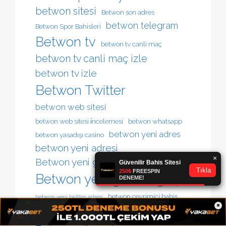
betwon sitesi
Betwon son adres
betwon telegram
Betwon Spor Bahisleri
Betwon tv
betwon tv canli maç
betwon tv canli maç izle
betwon tv izle
Betwon Twitter
betwon web sitesi
betwon web sitesi i̇ncelemesi
betwon whatsapp
betwon yeni adres
betwon yasadışı casino
betwon yeni adresi
Betwon yeni giriş
Betwon Yeni Giriş Adresi
Betwon yeni güncel giriş
betwon çevrimiçi bahis
betwon yeni twitter adresi
×
Betwon şikayet
betwon üyelik