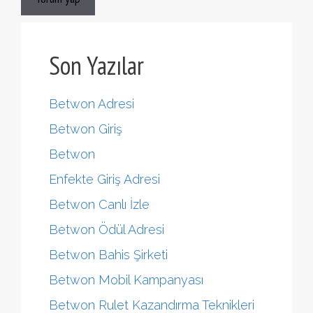
Son Yazılar
Betwon Adresi
Betwon Giriş
Betwon
Enfekte Giriş Adresi
Betwon Canlı İzle
Betwon Ödül Adresi
Betwon Bahis Şirketi
Betwon Mobil Kampanyası
Betwon Rulet Kazandırma Teknikleri