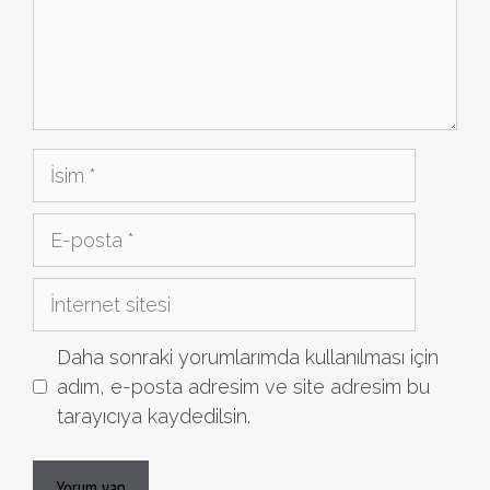
İsim
E-
posta
İnternet
sitesi
Daha sonraki yorumlarımda kullanılması için
adım, e-posta adresim ve site adresim bu
tarayıcıya kaydedilsin.