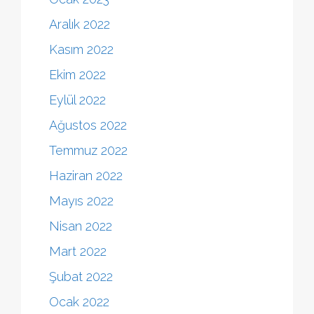
Aralık 2022
Kasım 2022
Ekim 2022
Eylül 2022
Ağustos 2022
Temmuz 2022
Haziran 2022
Mayıs 2022
Nisan 2022
Mart 2022
Şubat 2022
Ocak 2022