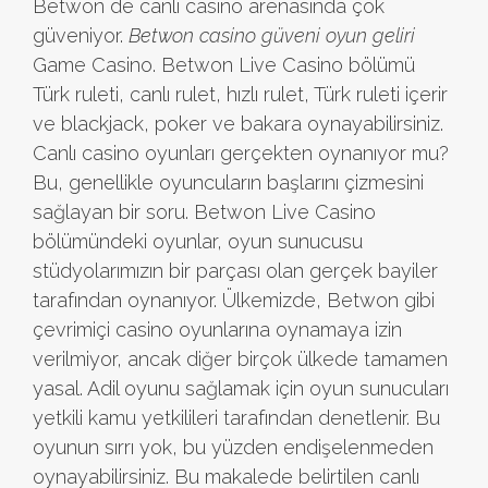
Betwon de canlı casino arenasında çok
güveniyor.
Betwon casino güveni oyun geliri
Game Casino. Betwon Live Casino bölümü
Türk ruleti, canlı rulet, hızlı rulet, Türk ruleti içerir
ve blackjack, poker ve bakara oynayabilirsiniz.
Canlı casino oyunları gerçekten oynanıyor mu?
Bu, genellikle oyuncuların başlarını çizmesini
sağlayan bir soru. Betwon Live Casino
bölümündeki oyunlar, oyun sunucusu
stüdyolarımızın bir parçası olan gerçek bayiler
tarafından oynanıyor. Ülkemizde, Betwon gibi
çevrimiçi casino oyunlarına oynamaya izin
verilmiyor, ancak diğer birçok ülkede tamamen
yasal. Adil oyunu sağlamak için oyun sunucuları
yetkili kamu yetkilileri tarafından denetlenir. Bu
oyunun sırrı yok, bu yüzden endişelenmeden
oynayabilirsiniz. Bu makalede belirtilen canlı