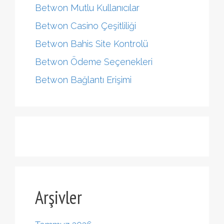
Betwon Mutlu Kullanıcılar
Betwon Casino Çeşitliliği
Betwon Bahis Site Kontrolü
Betwon Ödeme Seçenekleri
Betwon Bağlantı Erişimi
Arşivler