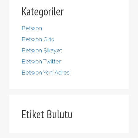
Kategoriler
Betwon
Betwon Giriş
Betwon Şikayet
Betwon Twitter
Betwon Yeni Adresi
Etiket Bulutu