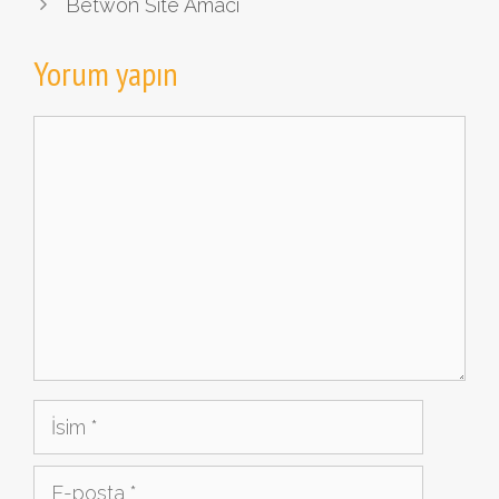
Betwon Site Amacı
Yorum yapın
Yorum
İsim
E-