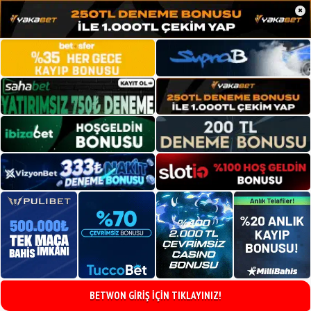
×
BETWON GİRİŞ İÇİN TIKLAYINIZ!