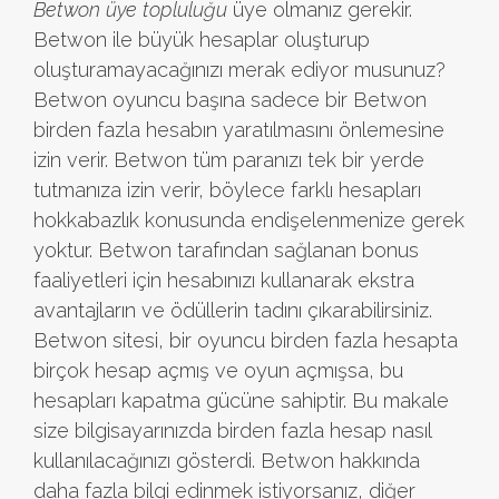
Betwon üye topluluğu
üye olmanız gerekir.
Betwon ile büyük hesaplar oluşturup
oluşturamayacağınızı merak ediyor musunuz?
Betwon oyuncu başına sadece bir Betwon
birden fazla hesabın yaratılmasını önlemesine
izin verir. Betwon tüm paranızı tek bir yerde
tutmanıza izin verir, böylece farklı hesapları
hokkabazlık konusunda endişelenmenize gerek
yoktur. Betwon tarafından sağlanan bonus
faaliyetleri için hesabınızı kullanarak ekstra
avantajların ve ödüllerin tadını çıkarabilirsiniz.
Betwon sitesi, bir oyuncu birden fazla hesapta
birçok hesap açmış ve oyun açmışsa, bu
hesapları kapatma gücüne sahiptir. Bu makale
size bilgisayarınızda birden fazla hesap nasıl
kullanılacağınızı gösterdi. Betwon hakkında
daha fazla bilgi edinmek istiyorsanız, diğer