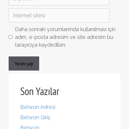
posta
İnternet
sitesi
Daha sonraki yorumlarımda kullanılması için
adım, e-posta adresim ve site adresim bu
tarayıcıya kaydedilsin.
Son Yazılar
Betwon Adresi
Betwon Giriş
Betwon