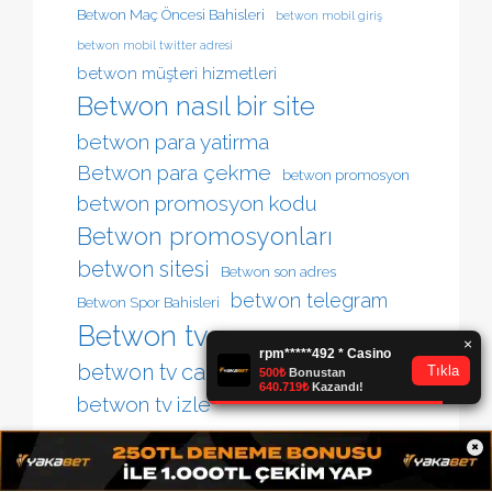
Betwon Maç Öncesi Bahisleri
betwon mobil giriş
betwon mobil twitter adresi
betwon müşteri hizmetleri
Betwon nasıl bir site
betwon para yatirma
Betwon para çekme
betwon promosyon
betwon promosyon kodu
Betwon promosyonları
betwon sitesi
Betwon son adres
betwon telegram
Betwon Spor Bahisleri
Betwon tv
betwon tv canli maç
betwon tv canli maç izle
betwon tv izle
Betwon Twitter
×
betwon web sitesi