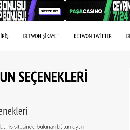
IRIŞ
BETWON ŞIKAYET
BETWON TWITTER
B
UN SEÇENEKLERI
enekleri
bahis sitesinde bulunan bütün oyun