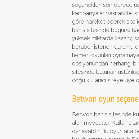
seçenekleri son derece üs
kampanyalar vasıtası ile is
göre hareket ederek site i
bahis sitesinde bugüne kad
yüksek miktarda kazanç sağ
beraber istenen durumu eld
hemen oyunları oynamaya b
opsiyonundan herhangi biri
sitesinde bulunan üstünlüğ
çoğu kullanıcı siteye üye o
Betwon oyun seçenek
Betwon bahis sitesinde kull
alan mevcuttur. Kullanıcıla
oynayabilir. Bu oyunlarla be