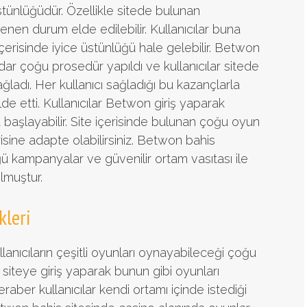
tünlüğüdür. Özellikle sitede bulunan
tenen durum elde edilebilir. Kullanıcılar buna
çerisinde iyice üstünlüğü hale gelebilir. Betwon
ar çoğu prosedür yapıldı ve kullanıcılar sitede
ladı. Her kullanıcı sağladığı bu kazançlarla
e etti. Kullanıcılar Betwon giriş yaparak
aşlayabilir. Site içerisinde bulunan çoğu oyun
sine adapte olabilirsiniz. Betwon bahis
ü kampanyalar ve güvenilir ortam vasıtası ile
lmuştur.
leri
anıcıların çeşitli oyunları oynayabileceği çoğu
r siteye giriş yaparak bunun gibi oyunları
raber kullanıcılar kendi ortamı içinde istediği