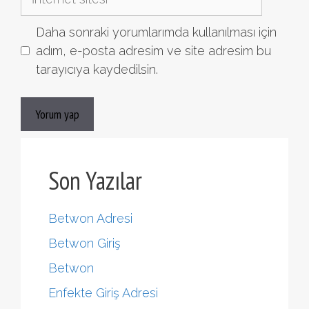
sitesi
Daha sonraki yorumlarımda kullanılması için
adım, e-posta adresim ve site adresim bu
tarayıcıya kaydedilsin.
Son Yazılar
Betwon Adresi
Betwon Giriş
Betwon
Enfekte Giriş Adresi