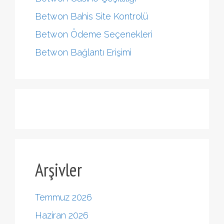
Betwon Bahis Site Kontrolü
Betwon Ödeme Seçenekleri
Betwon Bağlantı Erişimi
Arşivler
Temmuz 2026
Haziran 2026