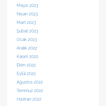
Mayıs 2023
Nisan 2023
Mart 2023
Şubat 2023
Ocak 2023
Aralık 2022
Kasım 2022
Ekim 2022
Eylül 2022
Ağustos 2022
Temmuz 2022
Haziran 2022