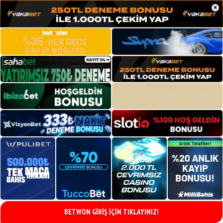
×
BETWON GİRİŞ İÇİN TIKLAYINIZ!