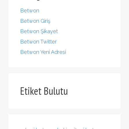
Betwon
Betwon Giriş
Betwon Şikayet
Betwon Twitter
Betwon Yeni Adresi
Etiket Bulutu