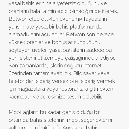
yasal bahislerin hala yetersiz olduğunu ve
oranların hala tatmin edici olmadığını belirterek,
Betwon elde ettikleri ekonomik faydaların
yarısını bile yasal bir bahis platformunda
alamadıklarını açıkladılar. Betwon son derece
yüksek oranlar ve bonuslar sunduğunu
söyleyen üyeler, yasal bahislerin sadece bu
yeni sistemi etkilemeye çalıştığını iddia ediyor.
Son zamanlarda, işlerin çoğunu internet
üzerinden tamamlayabildik. Bilgisayar veya
telefondan sipariş versek bile, sipariş vermek
için mağazalara veya restoranlara gitmekten
kaçınabilir ve adresimize teslim edilebilir.
Mobil ağların bu kadar geniş olduğu bir
ortamda bahis sitelerinin mobil seçeneklerini
kullanmak mümkündür. Ancak bu bahis