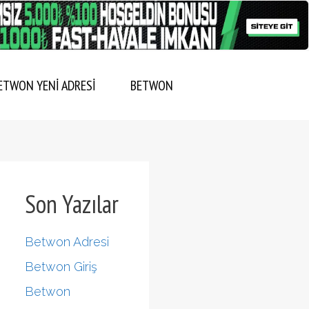
ETWON YENI ADRESI
BETWON
Son Yazılar
Betwon Adresi
Betwon Giriş
Betwon