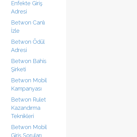
Enfekte Giriş
Adresi
Betwon Canlı
İzle
Betwon Ödül
Adresi
Betwon Bahis
Şirketi
Betwon Mobil
Kampanyası
Betwon Rulet
Kazandırma
Teknikleri
Betwon Mobil
Giriş Soruları