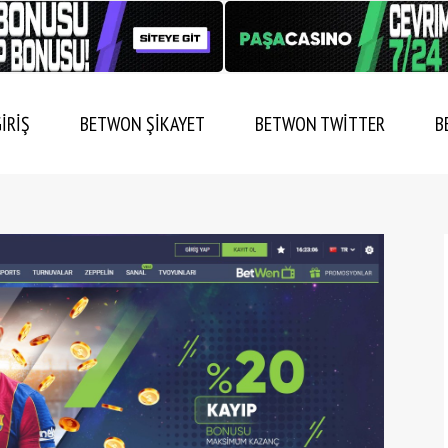
IRIŞ
BETWON ŞIKAYET
BETWON TWITTER
B