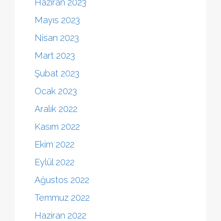
Haziran 2023
Mayıs 2023
Nisan 2023
Mart 2023
Şubat 2023
Ocak 2023
Aralık 2022
Kasım 2022
Ekim 2022
Eylül 2022
Ağustos 2022
Temmuz 2022
Haziran 2022