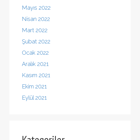
Mayıs 2022
Nisan 2022
Mart 2022
Şubat 2022
Ocak 2022
Aralık 2021
Kasım 2021
Ekim 2021
Eylül 2021
Kategoriler