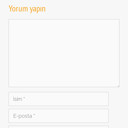
Yorum yapın
Yorum
İsim
E-
posta