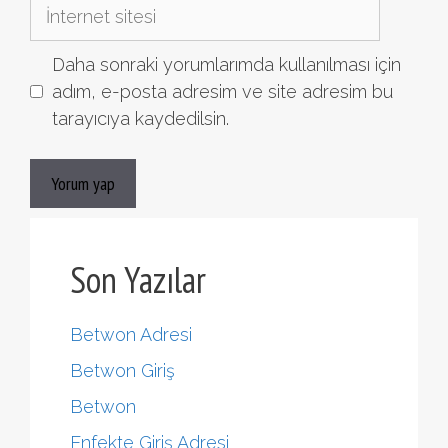
İnternet
sitesi
Daha sonraki yorumlarımda kullanılması için
adım, e-posta adresim ve site adresim bu
tarayıcıya kaydedilsin.
Son Yazılar
Betwon Adresi
Betwon Giriş
Betwon
Enfekte Giriş Adresi