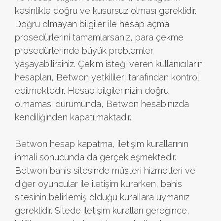
kesinlikle doğru ve kusursuz olması gereklidir.
Doğru olmayan bilgiler ile hesap açma
prosedürlerini tamamlarsanız, para çekme
prosedürlerinde büyük problemler
yaşayabilirsiniz. Çekim isteği veren kullanıcıların
hesapları, Betwon yetkilileri tarafından kontrol
edilmektedir. Hesap bilgilerinizin doğru
olmaması durumunda, Betwon hesabınızda
kendiliğinden kapatılmaktadır.
Betwon hesap kapatma, iletişim kurallarının
ihmali sonucunda da gerçekleşmektedir.
Betwon bahis sitesinde müşteri hizmetleri ve
diğer oyuncular ile iletişim kurarken, bahis
sitesinin belirlemiş olduğu kurallara uymanız
gereklidir. Sitede iletişim kuralları gereğince,