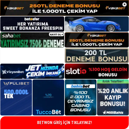
×
BETWON GİRİŞ İÇİN TIKLAYINIZ!