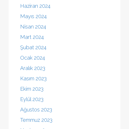
Haziran 2024
Mayıs 2024
Nisan 2024
Mart 2024
Şubat 2024
Ocak 2024
Aralık 2023
Kasım 2023
Ekim 2023
Eylül 2023
Ağustos 2023
Temmuz 2023