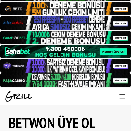
İçeriğe
ME
atla
BETWON ÜYE OL