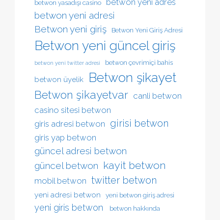
betwon yeni adres
betwon yasadışı casino
betwon yeni adresi
Betwon yeni giriş
Betwon Yeni Giriş Adresi
Betwon yeni güncel giriş
betwon çevrimiçi bahis
betwon yeni twitter adresi
Betwon şikayet
betwon üyelik
Betwon şikayetvar
canli betwon
casino sitesi betwon
girisi betwon
giris adresi betwon
giris yap betwon
güncel adresi betwon
kayit betwon
güncel betwon
twitter betwon
mobil betwon
yeni adresi betwon
yeni betwon giriş adresi
yeni giris betwon
betwon hakkında