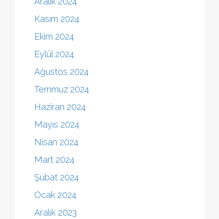
Aralık 2024
Kasım 2024
Ekim 2024
Eylül 2024
Ağustos 2024
Temmuz 2024
Haziran 2024
Mayıs 2024
Nisan 2024
Mart 2024
Şubat 2024
Ocak 2024
Aralık 2023