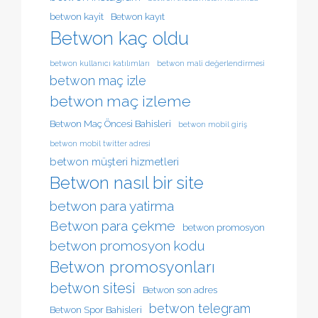
betwon kayit
Betwon kayıt
Betwon kaç oldu
betwon kullanıcı katılımları
betwon mali değerlendirmesi
betwon maç izle
betwon maç izleme
Betwon Maç Öncesi Bahisleri
betwon mobil giriş
betwon mobil twitter adresi
betwon müşteri hizmetleri
Betwon nasıl bir site
betwon para yatirma
Betwon para çekme
betwon promosyon
betwon promosyon kodu
Betwon promosyonları
betwon sitesi
Betwon son adres
betwon telegram
Betwon Spor Bahisleri