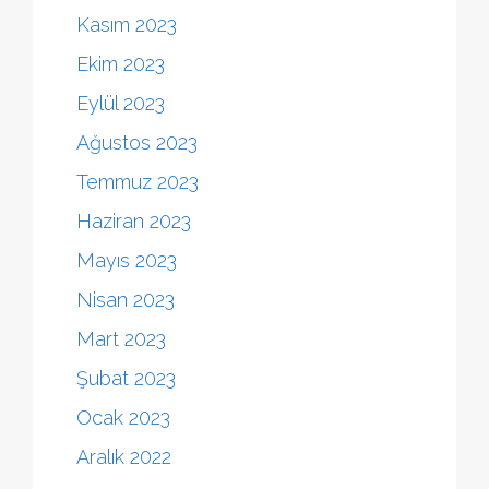
Kasım 2023
Ekim 2023
Eylül 2023
Ağustos 2023
Temmuz 2023
Haziran 2023
Mayıs 2023
Nisan 2023
Mart 2023
Şubat 2023
Ocak 2023
Aralık 2022