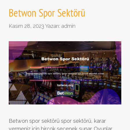
Betwon Spor Sektörü
Kasım 28, 2023
Yazarı:
admin
Betwon spor sektörü spor sektörü, karar
vermeniz için birçok seçenek sunar. Oyunlar