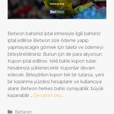
Betwon bahsinizi iptal etmesiyle ilgili bahsiniz
iptal edilirse Betwon size ödeme yapıp
yapmayacağını görmek için talebi ve ödemeyi
birleştirebilirsiniz. Bunun için de para alıyorsun.
Kupon iptal edilirse, tekli bahis kupon tutarı
hesabınıza yüklenecektir. Kuponlar devam
edecek. Birleştirilen kupon tek bir tutarsa, yeni
bir kazanma yüzdesi hesaplanır ve kullanıcıya
atanır. Betwon herkes bahis oynayabilir, büyük
kazanabilir …
Devamını oku…
Kategoriler
Betwon