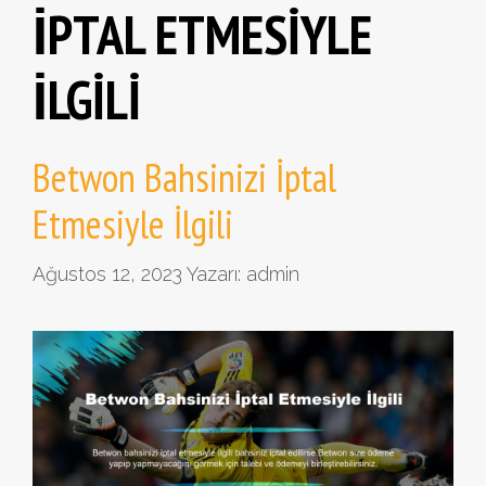
İPTAL ETMESIYLE
İLGILI
Betwon Bahsinizi İptal
Etmesiyle İlgili
Ağustos 12, 2023
Yazarı:
admin