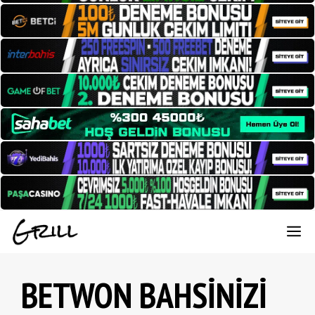
İçeriğe
ME
atla
BETWON BAHSINIZI