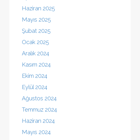
Haziran 2025
Mayıs 2025
Şubat 2025
Ocak 2025
Aralık 2024
Kasım 2024
Ekim 2024
Eylül 2024
Ağustos 2024
Temmuz 2024
Haziran 2024
Mayıs 2024