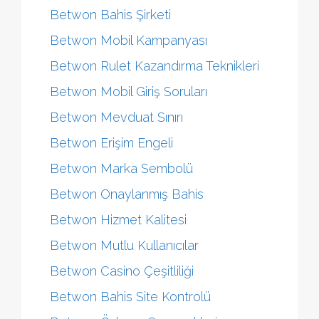
Betwon Bahis Şirketi
Betwon Mobil Kampanyası
Betwon Rulet Kazandırma Teknikleri
Betwon Mobil Giriş Soruları
Betwon Mevduat Sınırı
Betwon Erişim Engeli
Betwon Marka Sembolü
Betwon Onaylanmış Bahis
Betwon Hizmet Kalitesi
Betwon Mutlu Kullanıcılar
Betwon Casino Çeşitliliği
Betwon Bahis Site Kontrolü