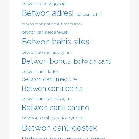
betwon adres değişikliği
Betwon adresi
betwon bahis
betwon bahis platformu fırsat bulmak
betwon bahis seçenekleri
Betwon bahis sitesi
betwon bakara nasıl oynanır
Betwon bonus
betwon canli
betwon canli destek
betwon canli maç izle
Betwon canlı bahis
betwon canlı bahis i̇puçları
Betwon canlı casino
betwon canlı casino oyunları
Betwon canlı destek