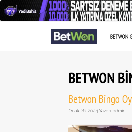
İçeriğe
atla
BETWON G
BETWON BI
Betwon Bingo Oy
Ocak 26, 2024
Yazarı:
admin