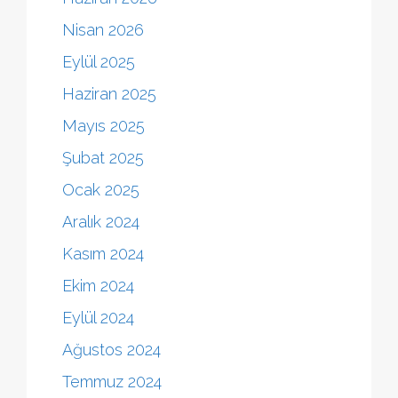
Nisan 2026
Eylül 2025
Haziran 2025
Mayıs 2025
Şubat 2025
Ocak 2025
Aralık 2024
Kasım 2024
Ekim 2024
Eylül 2024
Ağustos 2024
Temmuz 2024