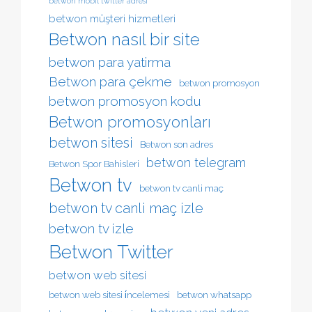
betwon mobil twitter adresi
betwon müşteri hizmetleri
Betwon nasıl bir site
betwon para yatirma
Betwon para çekme
betwon promosyon
betwon promosyon kodu
Betwon promosyonları
betwon sitesi
Betwon son adres
betwon telegram
Betwon Spor Bahisleri
Betwon tv
betwon tv canli maç
betwon tv canli maç izle
betwon tv izle
Betwon Twitter
betwon web sitesi
betwon web sitesi i̇ncelemesi
betwon whatsapp