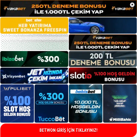
×
BETWON GİRİŞ İÇİN TIKLAYINIZ!