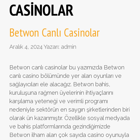
CASINOLAR
Betwon Canlı Casinolar
Aralık 4, 2024
Yazarı:
admin
Betwon canlı casinolar bu yazımızda Betwon
canlı casino bölümünde yer alan oyunları ve
sağlayıcıları ele alacağız. Betwon bahis,
kuruluşuna rağmen üyelerinin ihtiyaçlarını
karşılama yeteneği ve verimli programı
nedeniyle sektörün en saygın şirketlerinden biri
olarak ün kazanmıştır. Özellikle sosyal medyada
ve bahis platformlarında gezindiğimizde
Betwon ilham alan çok sayıda casino oyunuyla