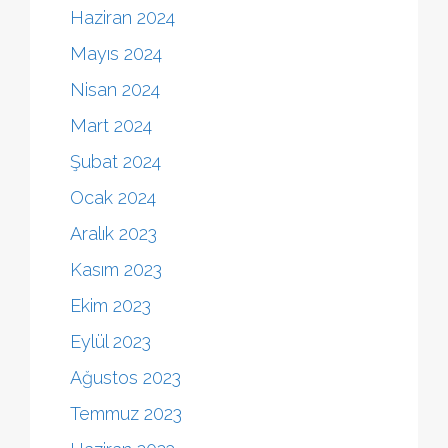
Haziran 2024
Mayıs 2024
Nisan 2024
Mart 2024
Şubat 2024
Ocak 2024
Aralık 2023
Kasım 2023
Ekim 2023
Eylül 2023
Ağustos 2023
Temmuz 2023