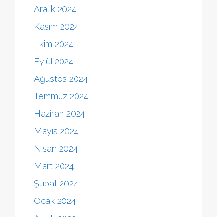
Aralık 2024
Kasım 2024
Ekim 2024
Eylül 2024
Ağustos 2024
Temmuz 2024
Haziran 2024
Mayıs 2024
Nisan 2024
Mart 2024
Şubat 2024
Ocak 2024