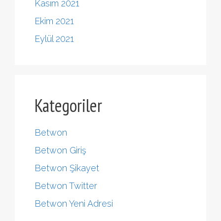
Kasım 2021
Ekim 2021
Eylül 2021
Kategoriler
Betwon
Betwon Giriş
Betwon Şikayet
Betwon Twitter
Betwon Yeni Adresi