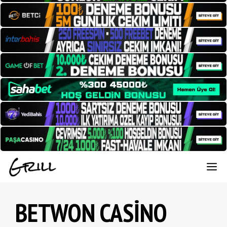
İçeriğe
ME
atla
BETWON CASINO