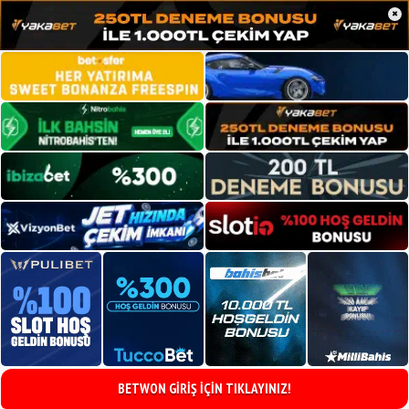
×
BETWON GİRİŞ İÇİN TIKLAYINIZ!