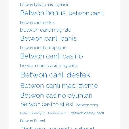
betwon bakara nasıl oynanır
Betwon bonus
betwon canli
betwon canli destek
betwon canli maç izle
Betwon canlı bahis
betwon canlı bahis i̇puçları
Betwon canlı casino
betwon canlı casino oyunları
Betwon canlı destek
Betwon canlı maç izleme
Betwon casino oyunları
betwon casino sitesi
betwon com
betwon destek hattı
betwon deneyimli bahis sitesidir
Betwon Futbol