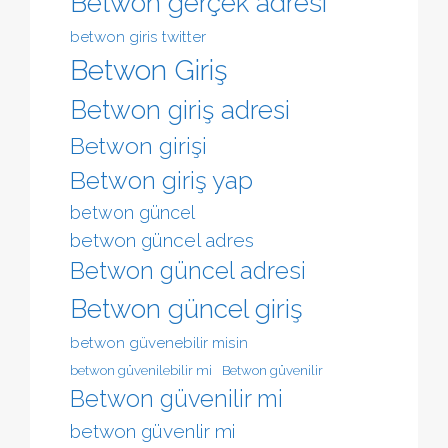
Betwon gerçek adresi
betwon giris twitter
Betwon Giriş
Betwon giriş adresi
Betwon girişi
Betwon giriş yap
betwon güncel
betwon güncel adres
Betwon güncel adresi
Betwon güncel giriş
betwon güvenebilir misin
betwon güvenilebilir mi
Betwon güvenilir
Betwon güvenilir mi
betwon güvenlir mi