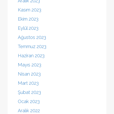
Aralık 2023
Kasım 2023
Ekim 2023
Eylül 2023
Ağustos 2023
Temmuz 2023
Haziran 2023
Mayıs 2023
Nisan 2023
Mart 2023
Şubat 2023
Ocak 2023
Aralık 2022