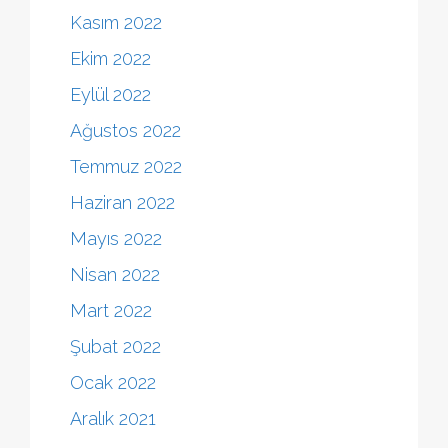
Kasım 2022
Ekim 2022
Eylül 2022
Ağustos 2022
Temmuz 2022
Haziran 2022
Mayıs 2022
Nisan 2022
Mart 2022
Şubat 2022
Ocak 2022
Aralık 2021