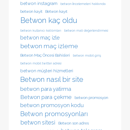
betwon instagram
betwon i̇ncelemeleri hakkında
betwon kayit
Betwon kayıt
Betwon kaç oldu
betwon kullanıcı katılımları
betwon mali değerlendirmesi
betwon maç izle
betwon maç izleme
Betwon Maç Öncesi Bahisleri
betwon mobil giriş
betwon mobil twitter adresi
betwon müşteri hizmetleri
Betwon nasıl bir site
betwon para yatirma
Betwon para çekme
betwon promosyon
betwon promosyon kodu
Betwon promosyonları
betwon sitesi
Betwon son adres