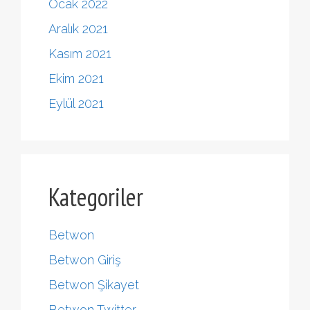
Ocak 2022
Aralık 2021
Kasım 2021
Ekim 2021
Eylül 2021
Kategoriler
Betwon
Betwon Giriş
Betwon Şikayet
Betwon Twitter