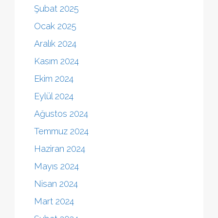
Şubat 2025
Ocak 2025
Aralık 2024
Kasım 2024
Ekim 2024
Eylül 2024
Ağustos 2024
Temmuz 2024
Haziran 2024
Mayıs 2024
Nisan 2024
Mart 2024