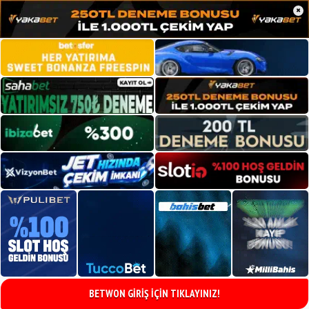
×
BETWON GİRİŞ İÇİN TIKLAYINIZ!