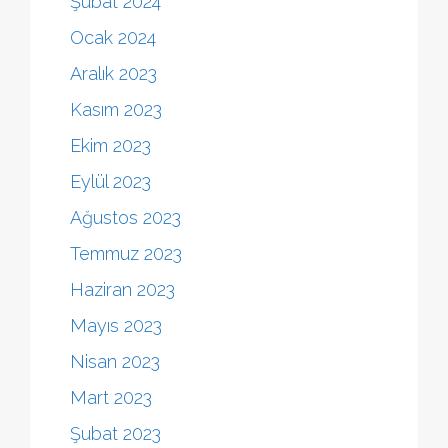
Şubat 2024
Ocak 2024
Aralık 2023
Kasım 2023
Ekim 2023
Eylül 2023
Ağustos 2023
Temmuz 2023
Haziran 2023
Mayıs 2023
Nisan 2023
Mart 2023
Şubat 2023