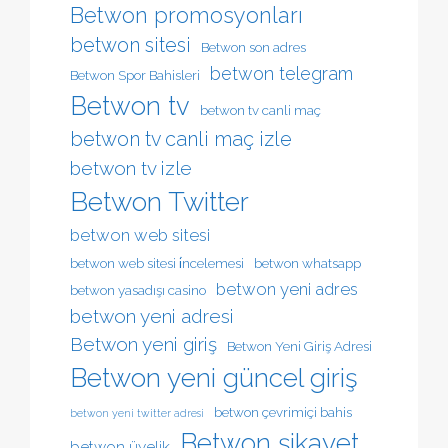
Betwon promosyonları
betwon sitesi
Betwon son adres
betwon telegram
Betwon Spor Bahisleri
Betwon tv
betwon tv canli maç
betwon tv canli maç izle
betwon tv izle
Betwon Twitter
betwon web sitesi
betwon web sitesi i̇ncelemesi
betwon whatsapp
betwon yeni adres
betwon yasadışı casino
betwon yeni adresi
Betwon yeni giriş
Betwon Yeni Giriş Adresi
Betwon yeni güncel giriş
betwon çevrimiçi bahis
betwon yeni twitter adresi
Betwon şikayet
betwon üyelik