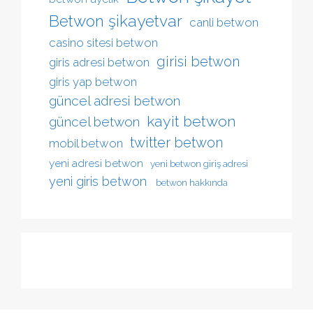
Betwon şikayetvar
canli betwon
casino sitesi betwon
girisi betwon
giris adresi betwon
giris yap betwon
güncel adresi betwon
kayit betwon
güncel betwon
twitter betwon
mobil betwon
yeni adresi betwon
yeni betwon giriş adresi
yeni giris betwon
betwon hakkında