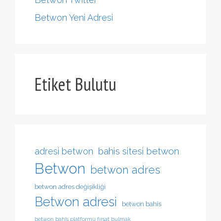
Betwon Yeni Adresi
Etiket Bulutu
bahis sitesi betwon
adresi betwon
Betwon
betwon adres
betwon adres değişikliği
Betwon adresi
betwon bahis
betwon bahis platformu fırsat bulmak