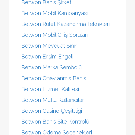
Betwon Bahis Şirketi
Betwon Mobil Kampanyası
Betwon Rulet Kazandırma Teknikleri
Betwon Mobil Giriş Soruları
Betwon Mevduat Sınırı
Betwon Erişim Engeli
Betwon Marka Sembolü
Betwon Onaylanmış Bahis
Betwon Hizmet Kalitesi
Betwon Mutlu Kullanıcılar
Betwon Casino Çeşitliliği
Betwon Bahis Site Kontrolü
Betwon Ödeme Seçenekleri