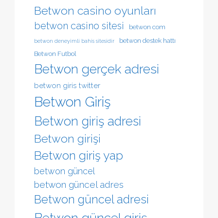
Betwon casino oyunları
betwon casino sitesi
betwon com
betwon destek hattı
betwon deneyimli bahis sitesidir
Betwon Futbol
Betwon gerçek adresi
betwon giris twitter
Betwon Giriş
Betwon giriş adresi
Betwon girişi
Betwon giriş yap
betwon güncel
betwon güncel adres
Betwon güncel adresi
Betwon güncel giriş