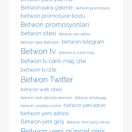
Betwon para çekme
betwon promosyon
betwon promosyon kodu
Betwon promosyonları
betwon sitesi
Betwon son adres
betwon telegram
Betwon Spor Bahisleri
Betwon tv
betwon tv canli maç
betwon tv canli maç izle
betwon tv izle
Betwon Twitter
betwon web sitesi
betwon web sitesi i̇ncelemesi
betwon whatsapp
betwon yeni adres
betwon yasadışı casino
betwon yeni adresi
Betwon yeni giriş
Betwon Yeni Giriş Adresi
Betwon yeni güncel giriş