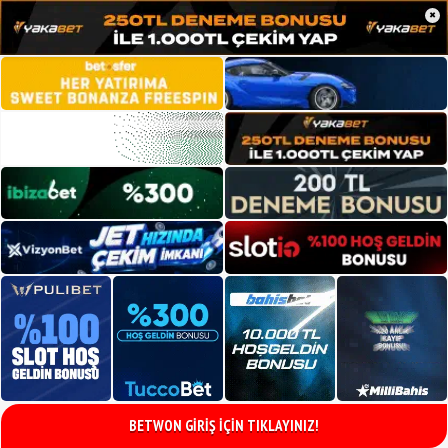
×
BETWON GİRİŞ İÇİN TIKLAYINIZ!