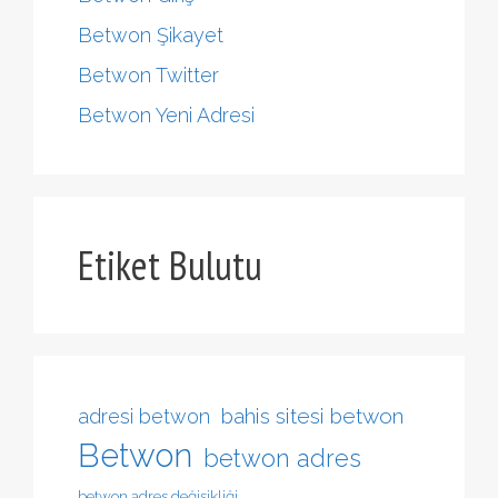
Betwon Şikayet
Betwon Twitter
Betwon Yeni Adresi
Etiket Bulutu
bahis sitesi betwon
adresi betwon
Betwon
betwon adres
betwon adres değişikliği