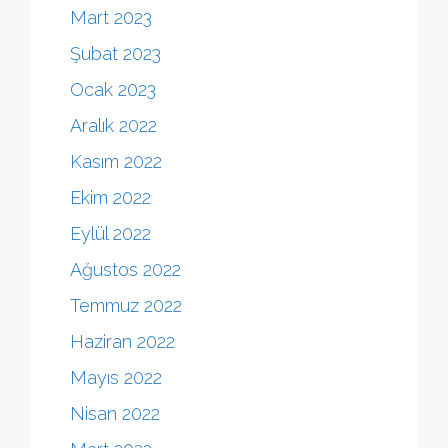
Mart 2023
Şubat 2023
Ocak 2023
Aralık 2022
Kasım 2022
Ekim 2022
Eylül 2022
Ağustos 2022
Temmuz 2022
Haziran 2022
Mayıs 2022
Nisan 2022