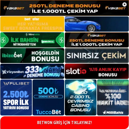
×
BETWON GİRİŞ İÇİN TIKLAYINIZ!