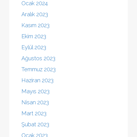
Ocak 2024
Aralık 2023
Kasım 2023
Ekim 2023
Eylül 2023
Ağustos 2023
Temmuz 2023
Haziran 2023
Mayıs 2023
Nisan 2023
Mart 2023
Şubat 2023
Ocak 2023