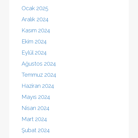
Ocak 2025
Aralık 2024
Kasım 2024
Ekim 2024
Eylül 2024
Ağustos 2024
Temmuz 2024
Haziran 2024
Mayıs 2024
Nisan 2024
Mart 2024
Şubat 2024