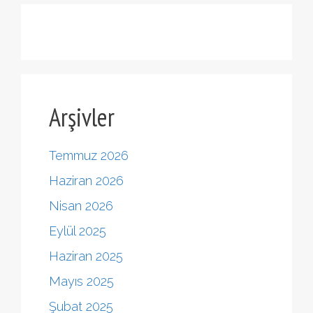
Arşivler
Temmuz 2026
Haziran 2026
Nisan 2026
Eylül 2025
Haziran 2025
Mayıs 2025
Şubat 2025