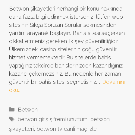
Betwon şikayetleri herhangi bir konu hakkında
daha fazla bilgi edinmek isterseniz, lütfen web
sitesinin Sıkça Sorulan Sorular sekmesinden
yardım arayarak başlayın. Bahis sitesi seçerken
dikkat etmeniz gereken ilk şey güvenilirliğidir.
Ülkemizdeki casino sitelerinin çoğu güvenilir
hizmet vermemektedir. Bu sitelerde bahis
yaptığınız takdirde bahislerinizden kazandığınız
kazancı çekemezsiniz. Bu nedenle her zaman
güvenilir bir bahis sitesi seçmelisiniz. …
Devamını
oku…
Kategoriler
Betwon
Etiketler
betwon giriş şifremi unuttum
,
betwon
şikayetleri
,
betwon tv canli maç izle