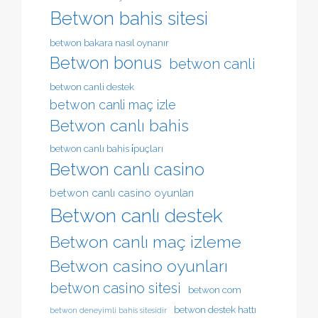
Betwon bahis sitesi
betwon bakara nasıl oynanır
Betwon bonus
betwon canli
betwon canli destek
betwon canli maç izle
Betwon canlı bahis
betwon canlı bahis i̇puçları
Betwon canlı casino
betwon canlı casino oyunları
Betwon canlı destek
Betwon canlı maç izleme
Betwon casino oyunları
betwon casino sitesi
betwon com
betwon destek hattı
betwon deneyimli bahis sitesidir