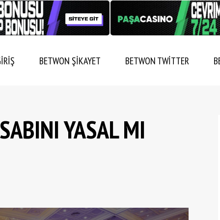
IRIŞ
BETWON ŞIKAYET
BETWON TWITTER
B
ABINI YASAL MI