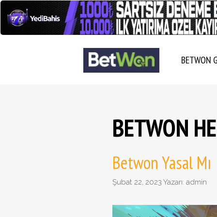
İçeriğe
atla
BETWON G
BETWON HES
Betwon Yasal Mı
Şubat 22, 2023
Yazarı:
admin