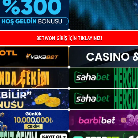
BETWON GİRİŞ İÇİN TIKLAYINIZ!