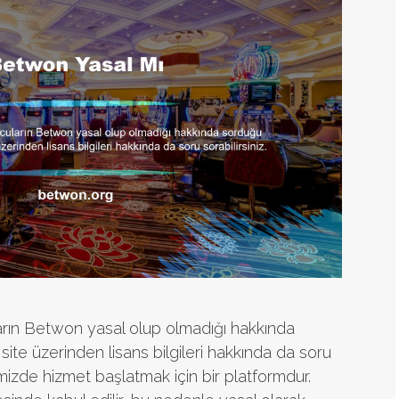
rın Betwon yasal olup olmadığı hakkında
 site üzerinden lisans bilgileri hakkında da soru
mizde hizmet başlatmak için bir platformdur.