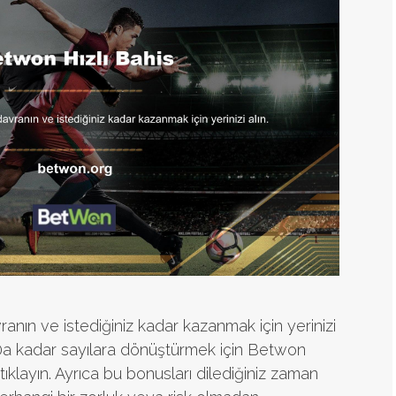
vranın ve istediğiniz kadar kazanmak için yerinizi
a 0a kadar sayılara dönüştürmek için Betwon
tıklayın. Ayrıca bu bonusları dilediğiniz zaman