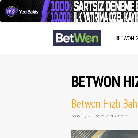
İçeriğe
atla
BETWON G
BETWON HIZ
Betwon Hızlı Bah
Mayıs 7, 2024
Yazarı:
admin