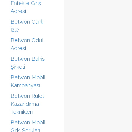
Enfekte Giriş
Adresi
Betwon Canlı
İzle
Betwon Ödül
Adresi
Betwon Bahis
Şirketi
Betwon Mobil
Kampanyası
Betwon Rulet
Kazandırma
Teknikleri
Betwon Mobil
Giriş Soruları