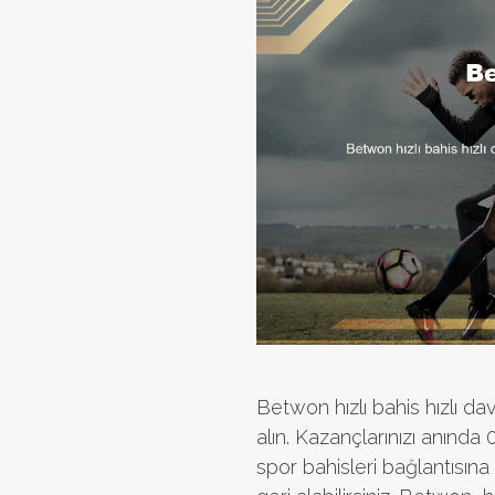
Betwon hızlı bahis hızlı da
alın. Kazançlarınızı anınd
spor bahisleri bağlantısına 