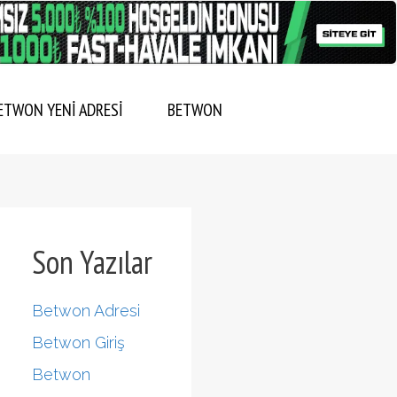
ETWON YENI ADRESI
BETWON
Son Yazılar
Betwon Adresi
Betwon Giriş
Betwon