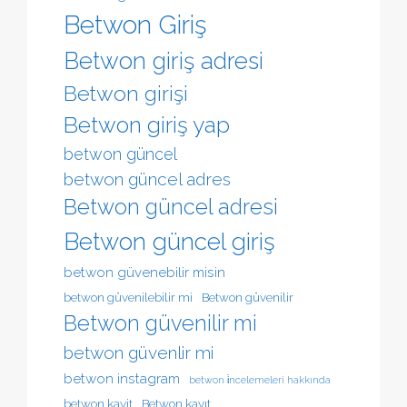
Betwon Giriş
Betwon giriş adresi
Betwon girişi
Betwon giriş yap
betwon güncel
betwon güncel adres
Betwon güncel adresi
Betwon güncel giriş
betwon güvenebilir misin
betwon güvenilebilir mi
Betwon güvenilir
Betwon güvenilir mi
betwon güvenlir mi
betwon instagram
betwon i̇ncelemeleri hakkında
betwon kayit
Betwon kayıt