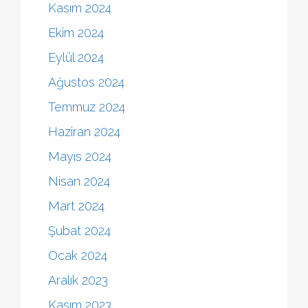
Kasım 2024
Ekim 2024
Eylül 2024
Ağustos 2024
Temmuz 2024
Haziran 2024
Mayıs 2024
Nisan 2024
Mart 2024
Şubat 2024
Ocak 2024
Aralık 2023
Kasım 2023