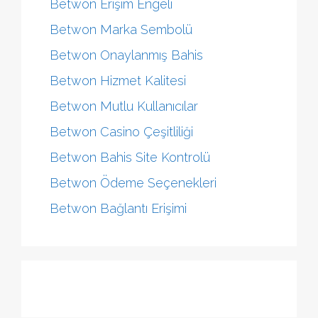
Betwon Erişim Engeli
Betwon Marka Sembolü
Betwon Onaylanmış Bahis
Betwon Hizmet Kalitesi
Betwon Mutlu Kullanıcılar
Betwon Casino Çeşitliliği
Betwon Bahis Site Kontrolü
Betwon Ödeme Seçenekleri
Betwon Bağlantı Erişimi