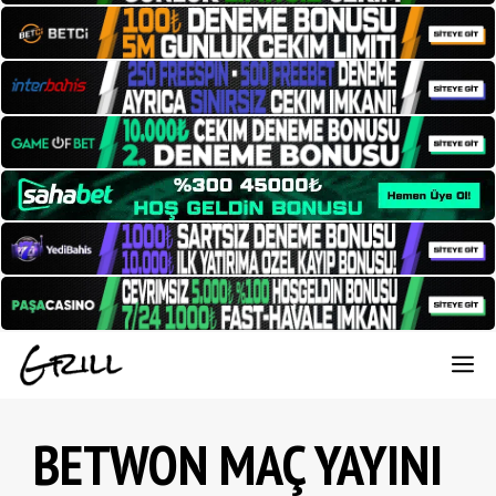
İçeriğe
ME
atla
BETWON MAÇ YAYINI