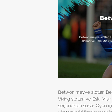
Betwon meyve slotları Betw
Viking slotları ve Eski Mısır
seçenekleri sunar. Oyun iç