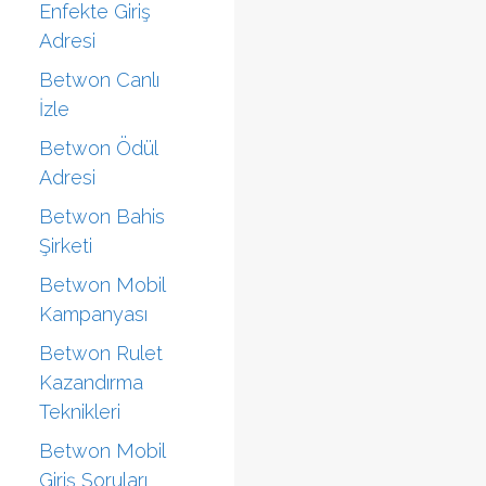
Enfekte Giriş
Adresi
Betwon Canlı
İzle
Betwon Ödül
Adresi
Betwon Bahis
Şirketi
Betwon Mobil
Kampanyası
Betwon Rulet
Kazandırma
Teknikleri
Betwon Mobil
Giriş Soruları