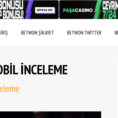
IRIŞ
BETWON ŞIKAYET
BETWON TWITTER
B
IL İNCELEME
celeme