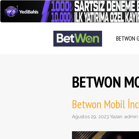
İçeriğe
atla
BETWON G
BETWON MOB
Betwon Mobil İn
Ağustos 29, 2023
Yazarı:
admin