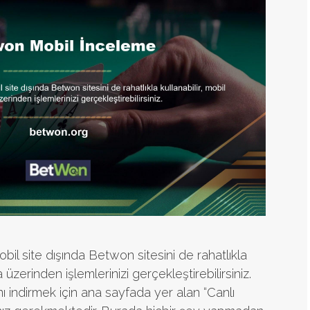
il site dışında Betwon sitesini de rahatlıkla
 üzerinden işlemlerinizi gerçekleştirebilirsiniz.
indirmek için ana sayfada yer alan “Canlı