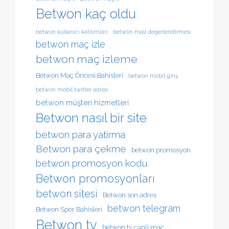
Betwon kaç oldu
betwon kullanıcı katılımları
betwon mali değerlendirmesi
betwon maç izle
betwon maç izleme
Betwon Maç Öncesi Bahisleri
betwon mobil giriş
betwon mobil twitter adresi
betwon müşteri hizmetleri
Betwon nasıl bir site
betwon para yatirma
Betwon para çekme
betwon promosyon
betwon promosyon kodu
Betwon promosyonları
betwon sitesi
Betwon son adres
betwon telegram
Betwon Spor Bahisleri
Betwon tv
betwon tv canli maç