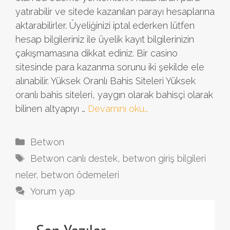
yatırabilir ve sitede kazanılan parayı hesaplarına
aktarabilirler. Üyeliğinizi iptal ederken lütfen
hesap bilgileriniz ile üyelik kayıt bilgilerinizin
çakışmamasına dikkat ediniz. Bir casino
sitesinde para kazanma sorunu iki şekilde ele
alınabilir. Yüksek Oranlı Bahis Siteleri Yüksek
oranlı bahis siteleri, yaygın olarak bahisçi olarak
bilinen altyapıyı …
Devamını oku…
Kategoriler
Betwon
Etiketler
Betwon canlı destek
,
betwon giriş bilgileri
neler
,
betwon ödemeleri
Yorum yap