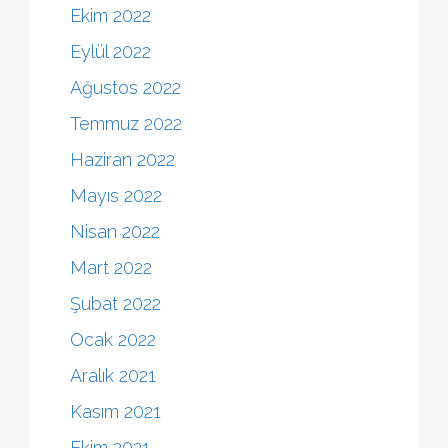
Ekim 2022
Eylül 2022
Ağustos 2022
Temmuz 2022
Haziran 2022
Mayıs 2022
Nisan 2022
Mart 2022
Şubat 2022
Ocak 2022
Aralık 2021
Kasım 2021
Ekim 2021