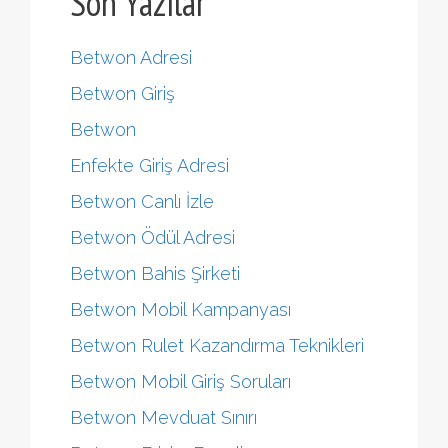
Son Yazılar
Betwon Adresi
Betwon Giriş
Betwon
Enfekte Giriş Adresi
Betwon Canlı İzle
Betwon Ödül Adresi
Betwon Bahis Şirketi
Betwon Mobil Kampanyası
Betwon Rulet Kazandırma Teknikleri
Betwon Mobil Giriş Soruları
Betwon Mevduat Sınırı