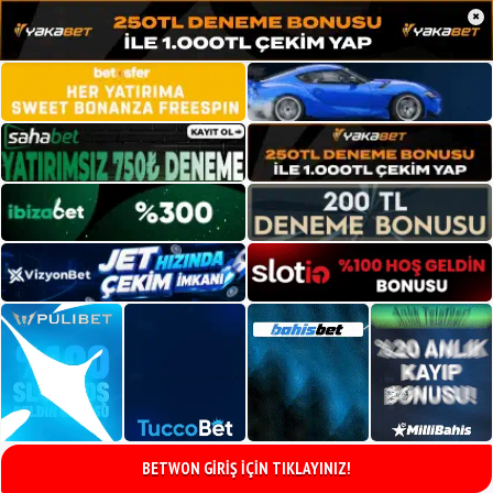
×
BETWON GİRİŞ İÇİN TIKLAYINIZ!