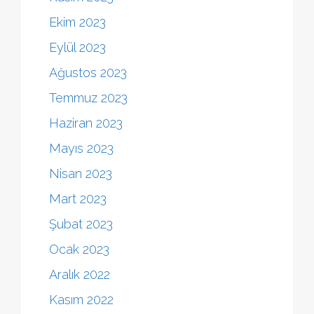
Ekim 2023
Eylül 2023
Ağustos 2023
Temmuz 2023
Haziran 2023
Mayıs 2023
Nisan 2023
Mart 2023
Şubat 2023
Ocak 2023
Aralık 2022
Kasım 2022