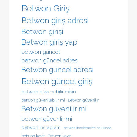
Betwon Giriş
Betwon giriş adresi
Betwon girişi
Betwon giriş yap
betwon güncel
betwon güncel adres
Betwon güncel adresi
Betwon güncel giriş
betwon güvenebilir misin
betwon güvenilebilir mi
Betwon güvenilir
Betwon güvenilir mi
betwon güvenlir mi
betwon instagram
betwon i̇ncelemeleri hakkında
betwon kayit
Betwon kayıt