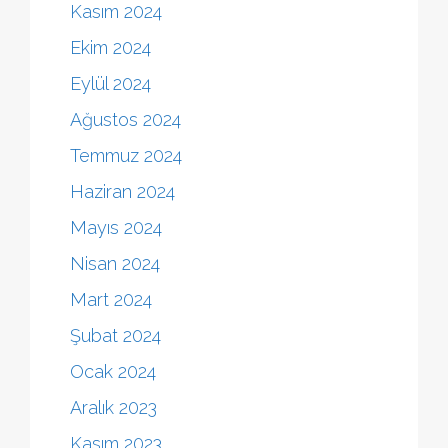
Kasım 2024
Ekim 2024
Eylül 2024
Ağustos 2024
Temmuz 2024
Haziran 2024
Mayıs 2024
Nisan 2024
Mart 2024
Şubat 2024
Ocak 2024
Aralık 2023
Kasım 2023