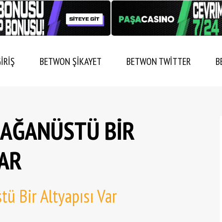
IRIŞ
BETWON ŞIKAYET
BETWON TWITTER
B
AĞANÜSTÜ BIR
VAR
ü Bir Altyapısı Var