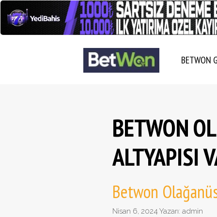
İçeriğe
atla
BETWON G
BETWON OL
ALTYAPISI 
Betwon Olağanüst
Nisan 6, 2024
Yazarı:
admin