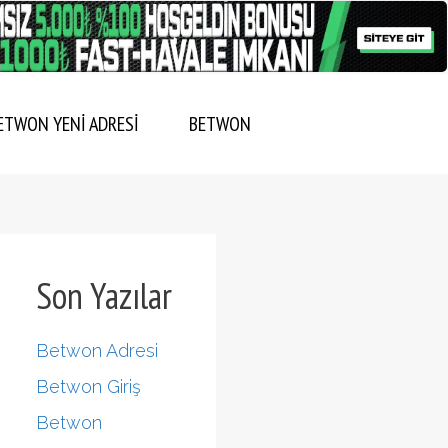
ETWON YENI ADRESI
BETWON
Son Yazılar
Betwon Adresi
Betwon Giriş
Betwon