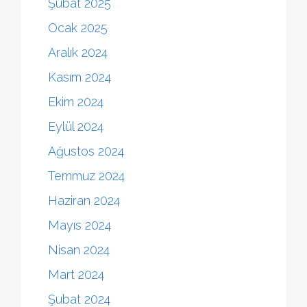
Şubat 2025
Ocak 2025
Aralık 2024
Kasım 2024
Ekim 2024
Eylül 2024
Ağustos 2024
Temmuz 2024
Haziran 2024
Mayıs 2024
Nisan 2024
Mart 2024
Şubat 2024