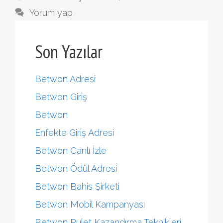
Yorum yap
Son Yazılar
Betwon Adresi
Betwon Giriş
Betwon
Enfekte Giriş Adresi
Betwon Canlı İzle
Betwon Ödül Adresi
Betwon Bahis Şirketi
Betwon Mobil Kampanyası
Betwon Rulet Kazandırma Teknikleri