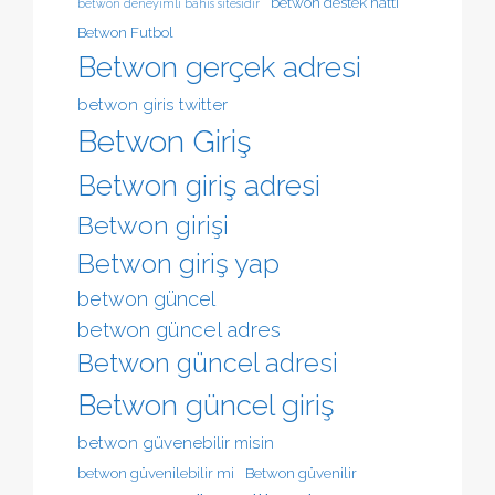
betwon destek hattı
betwon deneyimli bahis sitesidir
Betwon Futbol
Betwon gerçek adresi
betwon giris twitter
Betwon Giriş
Betwon giriş adresi
Betwon girişi
Betwon giriş yap
betwon güncel
betwon güncel adres
Betwon güncel adresi
Betwon güncel giriş
betwon güvenebilir misin
betwon güvenilebilir mi
Betwon güvenilir