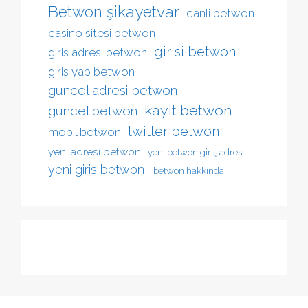
Betwon şikayetvar
canli betwon
casino sitesi betwon
girisi betwon
giris adresi betwon
giris yap betwon
güncel adresi betwon
kayit betwon
güncel betwon
twitter betwon
mobil betwon
yeni adresi betwon
yeni betwon giriş adresi
yeni giris betwon
betwon hakkında