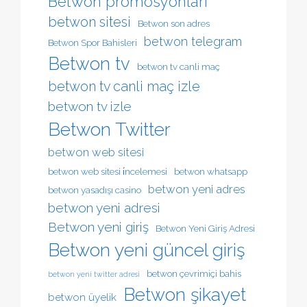
Betwon promosyonları
betwon sitesi
Betwon son adres
betwon telegram
Betwon Spor Bahisleri
Betwon tv
betwon tv canli maç
betwon tv canli maç izle
betwon tv izle
Betwon Twitter
betwon web sitesi
betwon web sitesi i̇ncelemesi
betwon whatsapp
betwon yeni adres
betwon yasadışı casino
betwon yeni adresi
Betwon yeni giriş
Betwon Yeni Giriş Adresi
Betwon yeni güncel giriş
betwon çevrimiçi bahis
betwon yeni twitter adresi
Betwon şikayet
betwon üyelik