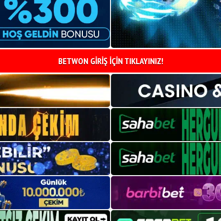
BETWON GİRİŞ İÇİN TIKLAYINIZ!