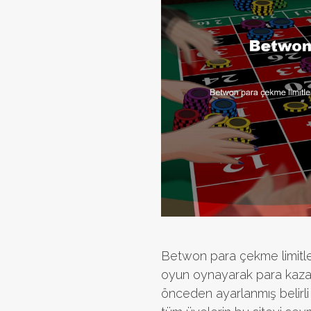
Betwon para çekme limitl
oyun oynayarak para kazanab
önceden ayarlanmış belirli