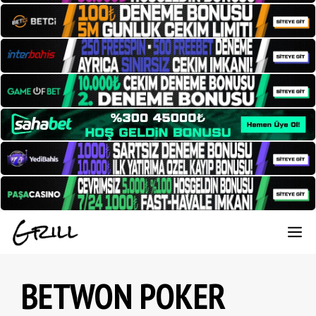
İçeriğe
ME
atla
BETWON POKER