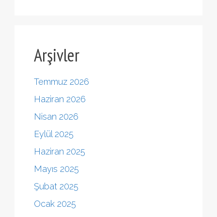
Arşivler
Temmuz 2026
Haziran 2026
Nisan 2026
Eylül 2025
Haziran 2025
Mayıs 2025
Şubat 2025
Ocak 2025