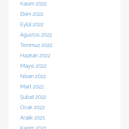
Kasım 2022
Ekim 2022
Eylül 2022
Ağustos 2022
Temmuz 2022
Haziran 2022
Mayıs 2022
Nisan 2022
Mart 2022
Şubat 2022
Ocak 2022
Aralık 2021
Kasım 2021