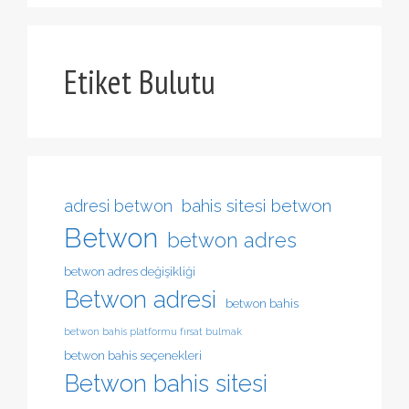
Etiket Bulutu
bahis sitesi betwon
adresi betwon
Betwon
betwon adres
betwon adres değişikliği
Betwon adresi
betwon bahis
betwon bahis platformu fırsat bulmak
betwon bahis seçenekleri
Betwon bahis sitesi