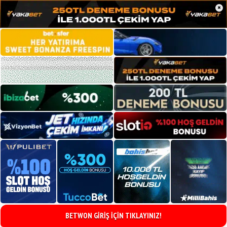
×
BETWON GİRİŞ İÇİN TIKLAYINIZ!