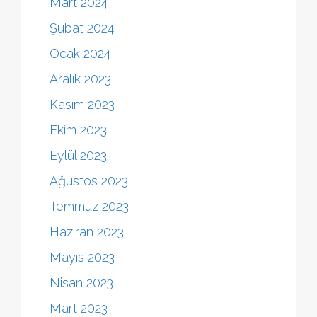
Mart 2024
Şubat 2024
Ocak 2024
Aralık 2023
Kasım 2023
Ekim 2023
Eylül 2023
Ağustos 2023
Temmuz 2023
Haziran 2023
Mayıs 2023
Nisan 2023
Mart 2023