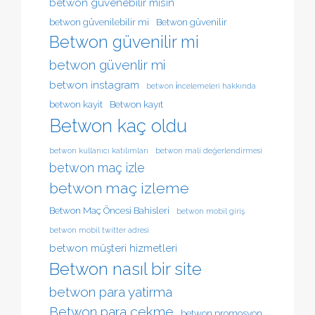
betwon güvenebilir misin
betwon güvenilebilir mi
Betwon güvenilir
Betwon güvenilir mi
betwon güvenlir mi
betwon instagram
betwon i̇ncelemeleri hakkında
betwon kayit
Betwon kayıt
Betwon kaç oldu
betwon kullanıcı katılımları
betwon mali değerlendirmesi
betwon maç izle
betwon maç izleme
Betwon Maç Öncesi Bahisleri
betwon mobil giriş
betwon mobil twitter adresi
betwon müşteri hizmetleri
Betwon nasıl bir site
betwon para yatirma
Betwon para çekme
betwon promosyon