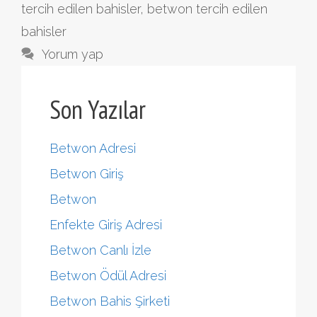
tercih edilen bahisler
,
betwon tercih edilen
bahisler
Yorum yap
Son Yazılar
Betwon Adresi
Betwon Giriş
Betwon
Enfekte Giriş Adresi
Betwon Canlı İzle
Betwon Ödül Adresi
Betwon Bahis Şirketi