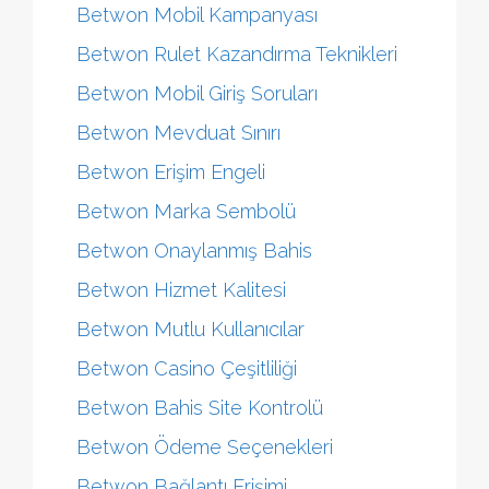
Betwon Mobil Kampanyası
Betwon Rulet Kazandırma Teknikleri
Betwon Mobil Giriş Soruları
Betwon Mevduat Sınırı
Betwon Erişim Engeli
Betwon Marka Sembolü
Betwon Onaylanmış Bahis
Betwon Hizmet Kalitesi
Betwon Mutlu Kullanıcılar
Betwon Casino Çeşitliliği
Betwon Bahis Site Kontrolü
Betwon Ödeme Seçenekleri
Betwon Bağlantı Erişimi