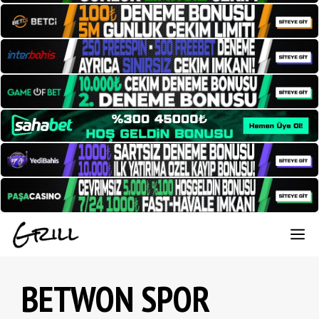
İçeriğe
ME
atla
BETWON SPOR