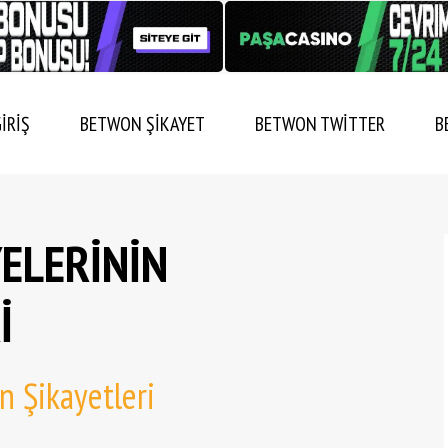
IRIŞ
BETWON ŞIKAYET
BETWON TWITTER
B
ELERININ
I
n Şikayetleri