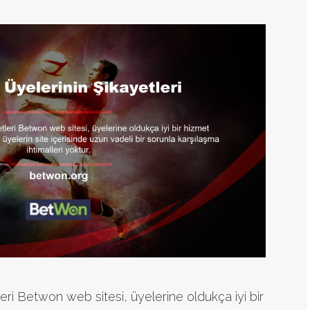
eri Betwon web sitesi, üyelerine oldukça iyi bir