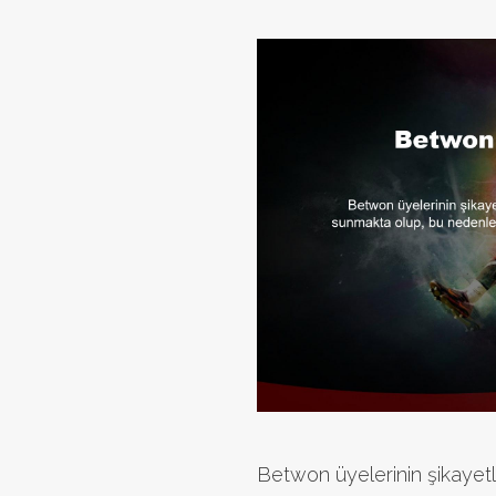
Betwon üyelerinin şikayetl