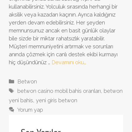
kullanabilirsiniz. Yolculuk sırasında herhangi bir
aksilik veya kazadan kaçının. Ayrıca kaldığınız
yerden devam edebilirsiniz. Her şeyden
memnunsunuz ancak en basit günlük olaylar
bile sizde bir miktar rahatsızlık yaratabilir.
Müşteri memnuniyetini artırmak ve sorunları
anında çözmek için canlı destek ekibi kurmayı
hiç düşündünüz …
Devamını oku…
Kategoriler
Betwon
Etiketler
betwon casino mobil bahis oranları
,
betwon
yeni bahis
,
yeni giris betwon
Yorum yap