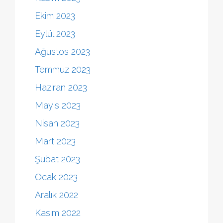
Ekim 2023
Eylül 2023
Ağustos 2023
Temmuz 2023
Haziran 2023
Mayıs 2023
Nisan 2023
Mart 2023
Şubat 2023
Ocak 2023
Aralık 2022
Kasım 2022