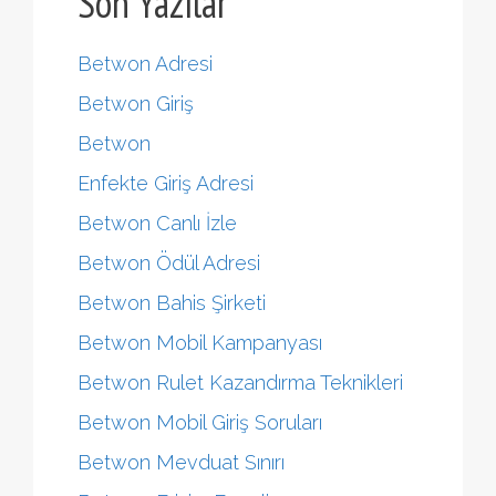
Son Yazılar
Betwon Adresi
Betwon Giriş
Betwon
Enfekte Giriş Adresi
Betwon Canlı İzle
Betwon Ödül Adresi
Betwon Bahis Şirketi
Betwon Mobil Kampanyası
Betwon Rulet Kazandırma Teknikleri
Betwon Mobil Giriş Soruları
Betwon Mevduat Sınırı