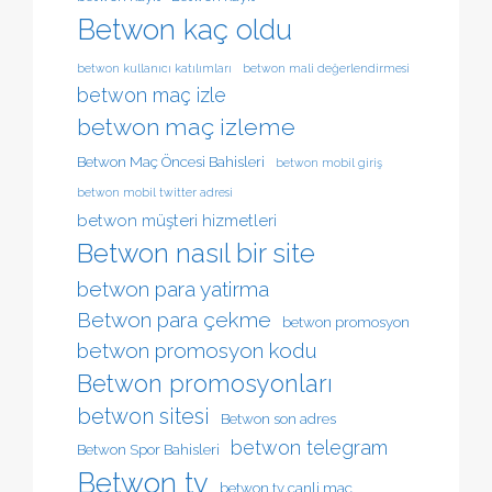
Betwon kaç oldu
betwon kullanıcı katılımları
betwon mali değerlendirmesi
betwon maç izle
betwon maç izleme
Betwon Maç Öncesi Bahisleri
betwon mobil giriş
betwon mobil twitter adresi
betwon müşteri hizmetleri
Betwon nasıl bir site
betwon para yatirma
Betwon para çekme
betwon promosyon
betwon promosyon kodu
Betwon promosyonları
betwon sitesi
Betwon son adres
betwon telegram
Betwon Spor Bahisleri
Betwon tv
betwon tv canli maç