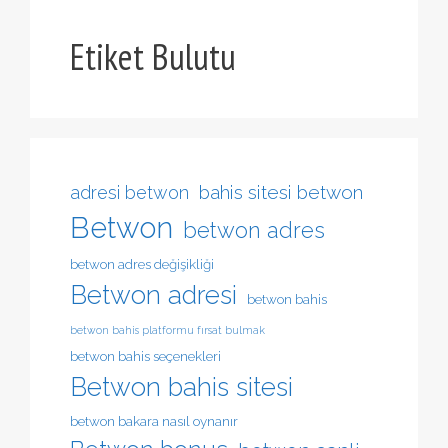
Etiket Bulutu
bahis sitesi betwon
adresi betwon
Betwon
betwon adres
betwon adres değişikliği
Betwon adresi
betwon bahis
betwon bahis platformu fırsat bulmak
betwon bahis seçenekleri
Betwon bahis sitesi
betwon bakara nasıl oynanır