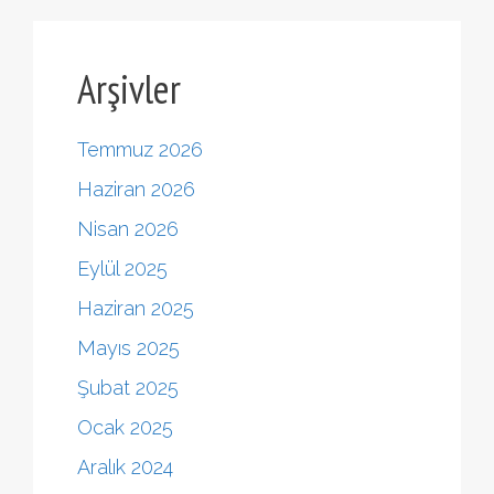
Arşivler
Temmuz 2026
Haziran 2026
Nisan 2026
Eylül 2025
Haziran 2025
Mayıs 2025
Şubat 2025
Ocak 2025
Aralık 2024