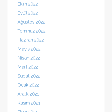
Ekim 2022
Eylül 2022
Ağustos 2022
Temmuz 2022
Haziran 2022
Mayıs 2022
Nisan 2022
Mart 2022
Şubat 2022
Ocak 2022
Aralık 2021
Kasım 2021
Ekim 2021