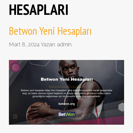
HESAPLARI
Betwon Yeni Hesapları
Mart 8, 2024
Yazarı:
admin