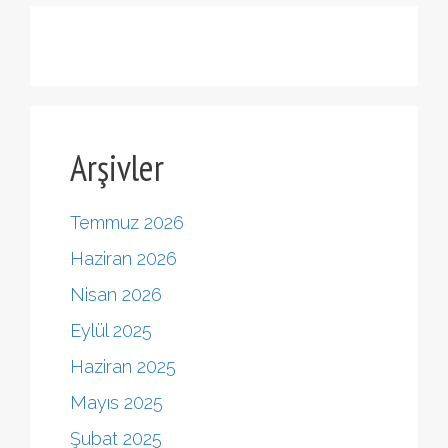
Arşivler
Temmuz 2026
Haziran 2026
Nisan 2026
Eylül 2025
Haziran 2025
Mayıs 2025
Şubat 2025