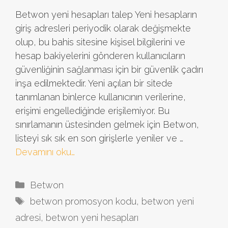
Betwon yeni hesapları talep Yeni hesapların
giriş adresleri periyodik olarak değişmekte
olup, bu bahis sitesine kişisel bilgilerini ve
hesap bakiyelerini gönderen kullanıcıların
güvenliğinin sağlanması için bir güvenlik çadırı
inşa edilmektedir. Yeni açılan bir sitede
tanımlanan binlerce kullanıcının verilerine,
erişimi engellediğinde erişilemiyor. Bu
sınırlamanın üstesinden gelmek için Betwon,
listeyi sık sık en son girişlerle yeniler ve …
Devamını oku…
Kategoriler
Betwon
Etiketler
betwon promosyon kodu
,
betwon yeni
adresi
,
betwon yeni hesapları