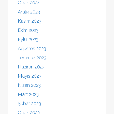
Ocak 2024
Aralık 2023
Kasım 2023
Ekim 2023
Eylül 2023
Ağustos 2023
Temmuz 2023
Haziran 2023
Mayıs 2023
Nisan 2023
Mart 2023
Şubat 2023
Ocak 2023