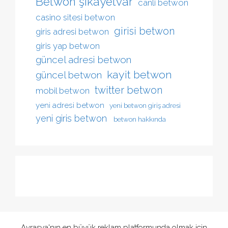
Betwon şikayetvar
canli betwon
casino sitesi betwon
girisi betwon
giris adresi betwon
giris yap betwon
güncel adresi betwon
kayit betwon
güncel betwon
twitter betwon
mobil betwon
yeni adresi betwon
yeni betwon giriş adresi
yeni giris betwon
betwon hakkında
Avrasya'nın en büyük reklam platformunda olmak için