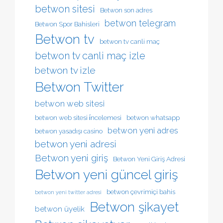
betwon sitesi
Betwon son adres
betwon telegram
Betwon Spor Bahisleri
Betwon tv
betwon tv canli maç
betwon tv canli maç izle
betwon tv izle
Betwon Twitter
betwon web sitesi
betwon web sitesi i̇ncelemesi
betwon whatsapp
betwon yeni adres
betwon yasadışı casino
betwon yeni adresi
Betwon yeni giriş
Betwon Yeni Giriş Adresi
Betwon yeni güncel giriş
betwon çevrimiçi bahis
betwon yeni twitter adresi
Betwon şikayet
betwon üyelik