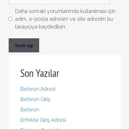
sitesi
Daha sonraki yorumlarımda kullanılması için
adım, e-posta adresim ve site adresim bu
tarayıcıya kaydedilsin.
Son Yazılar
Betwon Adresi
Betwon Giriş
Betwon
Enfekte Giriş Adresi