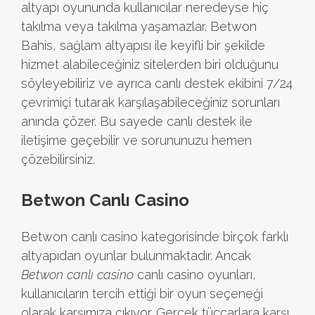
altyapı oyununda kullanıcılar neredeyse hiç
takılma veya takılma yaşamazlar. Betwon
Bahis, sağlam altyapısı ile keyifli bir şekilde
hizmet alabileceğiniz sitelerden biri olduğunu
söyleyebiliriz ve ayrıca canlı destek ekibini 7/24
çevrimiçi tutarak karşılaşabileceğiniz sorunları
anında çözer. Bu sayede canlı destek ile
iletişime geçebilir ve sorununuzu hemen
çözebilirsiniz.
Betwon Canlı Casino
Betwon canlı casino kategorisinde birçok farklı
altyapıdan oyunlar bulunmaktadır. Ancak
Betwon canlı casino
canlı casino oyunları,
kullanıcıların tercih ettiği bir oyun seçeneği
olarak karşımıza çıkıyor. Gerçek tüccarlara karşı