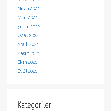
Nisan 2022
Mart 2022
Şubat 2022
Ocak 2022
Aralık 2021
Kasım 2021
Ekim 2021
Eylül 2021
Kategoriler