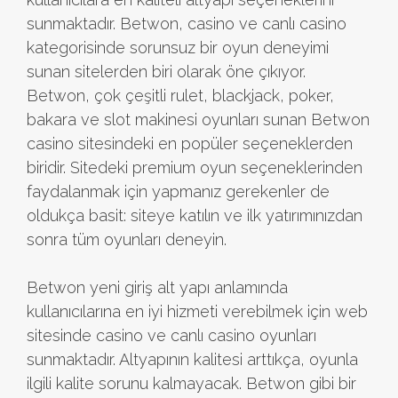
sunmaktadır. Betwon, casino ve canlı casino
kategorisinde sorunsuz bir oyun deneyimi
sunan sitelerden biri olarak öne çıkıyor.
Betwon, çok çeşitli rulet, blackjack, poker,
bakara ve slot makinesi oyunları sunan Betwon
casino sitesindeki en popüler seçeneklerden
biridir. Sitedeki premium oyun seçeneklerinden
faydalanmak için yapmanız gerekenler de
oldukça basit: siteye katılın ve ilk yatırımınızdan
sonra tüm oyunları deneyin.
Betwon yeni giriş alt yapı anlamında
kullanıcılarına en iyi hizmeti verebilmek için web
sitesinde casino ve canlı casino oyunları
sunmaktadır. Altyapının kalitesi arttıkça, oyunla
ilgili kalite sorunu kalmayacak. Betwon gibi bir