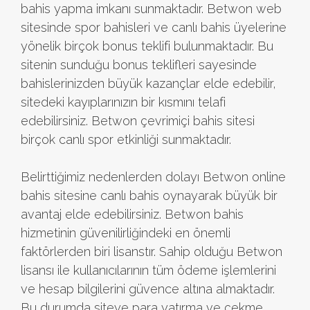
bahis yapma imkanı sunmaktadır. Betwon web
sitesinde spor bahisleri ve canlı bahis üyelerine
yönelik birçok bonus teklifi bulunmaktadır. Bu
sitenin sunduğu bonus teklifleri sayesinde
bahislerinizden büyük kazançlar elde edebilir,
sitedeki kayıplarınızın bir kısmını telafi
edebilirsiniz. Betwon çevrimiçi bahis sitesi
birçok canlı spor etkinliği sunmaktadır.
Belirttiğimiz nedenlerden dolayı Betwon online
bahis sitesine canlı bahis oynayarak büyük bir
avantaj elde edebilirsiniz. Betwon bahis
hizmetinin güvenilirliğindeki en önemli
faktörlerden biri lisanstır. Sahip olduğu Betwon
lisansı ile kullanıcılarının tüm ödeme işlemlerini
ve hesap bilgilerini güvence altına almaktadır.
Bu durumda siteye para yatırma ve çekme