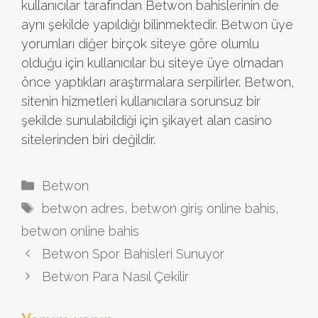
kullanıcılar tarafından Betwon bahislerinin de
aynı şekilde yapıldığı bilinmektedir. Betwon üye
yorumları diğer birçok siteye göre olumlu
olduğu için kullanıcılar bu siteye üye olmadan
önce yaptıkları araştırmalara serpilirler. Betwon,
sitenin hizmetleri kullanıcılara sorunsuz bir
şekilde sunulabildiği için şikayet alan casino
sitelerinden biri değildir.
Kategoriler
Betwon
Etiketler
betwon adres
,
betwon giriş online bahis
,
betwon online bahis
Betwon Spor Bahisleri Sunuyor
Betwon Para Nasıl Çekilir