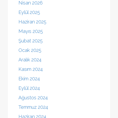
Nisan 2026
Eylül 2025
Haziran 2025
Mayıs 2025
Şubat 2025
Ocak 2025
Aralık 2024
Kasım 2024
Ekim 2024
Eylül 2024
Ağustos 2024
Temmuz 2024
Haziran 2024