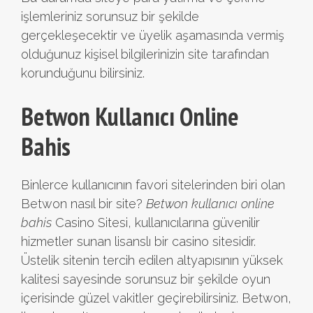
işlemleriniz sorunsuz bir şekilde
gerçekleşecektir ve üyelik aşamasında vermiş
olduğunuz kişisel bilgilerinizin site tarafından
korunduğunu bilirsiniz.
Betwon Kullanıcı Online
Bahis
Binlerce kullanıcının favori sitelerinden biri olan
Betwon nasıl bir site?
Betwon kullanıcı online
bahis
Casino Sitesi, kullanıcılarına güvenilir
hizmetler sunan lisanslı bir casino sitesidir.
Üstelik sitenin tercih edilen altyapısının yüksek
kalitesi sayesinde sorunsuz bir şekilde oyun
içerisinde güzel vakitler geçirebilirsiniz. Betwon,