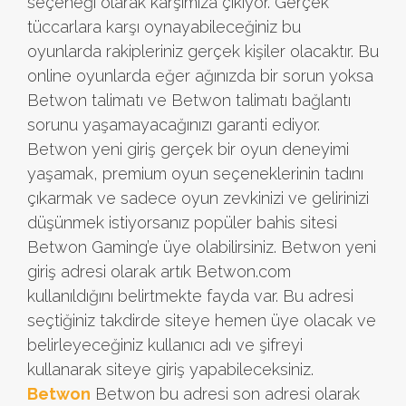
seçeneği olarak karşımıza çıkıyor. Gerçek
tüccarlara karşı oynayabileceğiniz bu
oyunlarda rakipleriniz gerçek kişiler olacaktır. Bu
online oyunlarda eğer ağınızda bir sorun yoksa
Betwon talimatı ve Betwon talimatı bağlantı
sorunu yaşamayacağınızı garanti ediyor.
Betwon yeni giriş gerçek bir oyun deneyimi
yaşamak, premium oyun seçeneklerinin tadını
çıkarmak ve sadece oyun zevkinizi ve gelirinizi
düşünmek istiyorsanız popüler bahis sitesi
Betwon Gaming’e üye olabilirsiniz. Betwon yeni
giriş adresi olarak artık Betwon.com
kullanıldığını belirtmekte fayda var. Bu adresi
seçtiğiniz takdirde siteye hemen üye olacak ve
belirleyeceğiniz kullanıcı adı ve şifreyi
kullanarak siteye giriş yapabileceksiniz.
Betwon
Betwon bu adresi son adresi olarak