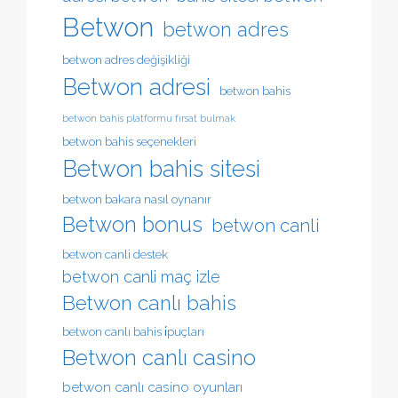
Betwon
betwon adres
betwon adres değişikliği
Betwon adresi
betwon bahis
betwon bahis platformu fırsat bulmak
betwon bahis seçenekleri
Betwon bahis sitesi
betwon bakara nasıl oynanır
Betwon bonus
betwon canli
betwon canli destek
betwon canli maç izle
Betwon canlı bahis
betwon canlı bahis i̇puçları
Betwon canlı casino
betwon canlı casino oyunları