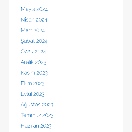
Mayıs 2024
Nisan 2024
Mart 2024
Şubat 2024
Ocak 2024
Aralık 2023
Kasım 2023
Ekim 2023
Eylül 2023
Ağustos 2023
Temmuz 2023
Haziran 2023