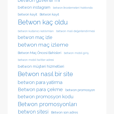
betwon instagram
betwon i̇ncelemeleri hakkında
betwon kayit
Betwon kayıt
Betwon kaç oldu
betwon kullanıcı katılımları
betwon mali değerlendirmesi
betwon maç izle
betwon maç izleme
Betwon Maç Öncesi Bahisleri
betwon mobil giriş
betwon mobil twitter adresi
betwon müşteri hizmetleri
Betwon nasıl bir site
betwon para yatirma
Betwon para çekme
betwon promosyon
betwon promosyon kodu
Betwon promosyonları
betwon sitesi
Betwon son adres