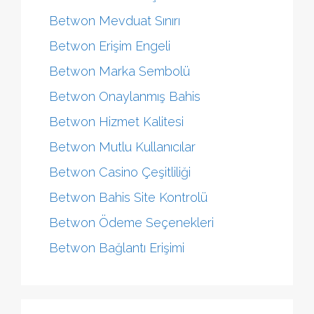
Betwon Mevduat Sınırı
Betwon Erişim Engeli
Betwon Marka Sembolü
Betwon Onaylanmış Bahis
Betwon Hizmet Kalitesi
Betwon Mutlu Kullanıcılar
Betwon Casino Çeşitliliği
Betwon Bahis Site Kontrolü
Betwon Ödeme Seçenekleri
Betwon Bağlantı Erişimi