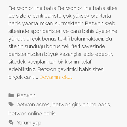
Betwon online bahis Betwon online bahis sitesi
de sizlere canlı bahiste çok yüksek oranlarla
bahis yapma imkanı sunmaktadır. Betwon web
sitesinde spor bahisleri ve canlı bahis üyelerine
yönelik birçok bonus teklifi bulunmaktadır. Bu
sitenin sunduğu bonus teklifleri sayesinde
bahislerinizden büyük kazançlar elde edebilir,
sitedeki kayıplarınızın bir kısmını telafi
edebilirsiniz. Betwon çevrimiçi bahis sitesi
birçok canlı …
Devamını oku…
Kategoriler
Betwon
Etiketler
betwon adres
,
betwon giriş online bahis
,
betwon online bahis
Yorum yap