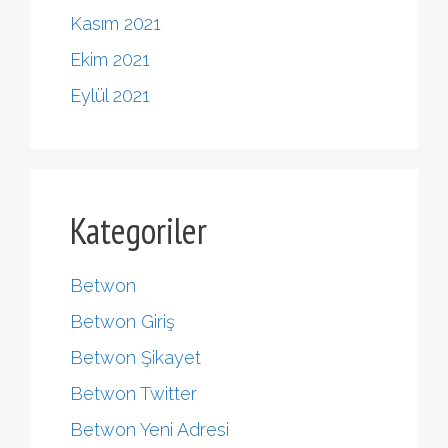
Kasım 2021
Ekim 2021
Eylül 2021
Kategoriler
Betwon
Betwon Giriş
Betwon Şikayet
Betwon Twitter
Betwon Yeni Adresi