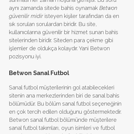
aynı zamanda sitede bahis oynamak
Betwon
güvenilir midir
isteyen kişiler tarafından da en
sık sorulan sorulardan biridir. Bu site,
kullanıcılarına güvenilir bir hizmet sunan bahis
sitelerinden biridir. Siteden para çekme gibi
işlemler de oldukça kolaydır. Yani Betwon
pozisyonu iyi.
Betwon Sanal Futbol
Sanal futbol müşterilerinin gol atabilecekleri
sitenin ana merkezlerinden biri de sanal bahis
bölümüdür. Bu bölüm sanal futbol seçeneğinin
en çok tercih edilen olduğunu göstermektedir.
Betwon sanal futbol bölümünde müşterilere
sanal futbol takımları, oyun isimleri ve futbol