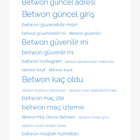
Betwon güncel adresi
Betwon güncel giriş
betwon güvenebilir misin
betwon güvenilebilir mi
Betwon güvenilir
Betwon güvenilir mi
betwon güvenlir mi
betwon instagram
betwon i̇ncelemeleri hakkında
betwon kayit
Betwon kayıt
Betwon kaç oldu
betwon kullanıcı katılımları
betwon mali değerlendirmesi
betwon maç izle
betwon maç izleme
Betwon Maç Öncesi Bahisleri
betwon mobil giriş
betwon mobil twitter adresi
betwon müşteri hizmetleri