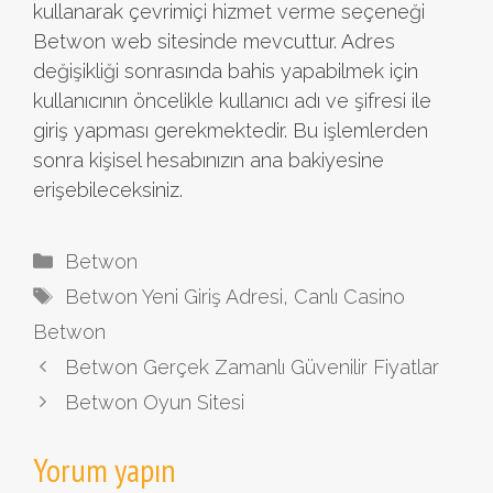
kullanarak çevrimiçi hizmet verme seçeneği
Betwon web sitesinde mevcuttur. Adres
değişikliği sonrasında bahis yapabilmek için
kullanıcının öncelikle kullanıcı adı ve şifresi ile
giriş yapması gerekmektedir. Bu işlemlerden
sonra kişisel hesabınızın ana bakiyesine
erişebileceksiniz.
Kategoriler
Betwon
Etiketler
Betwon Yeni Giriş Adresi
,
Canlı Casino
Betwon
Betwon Gerçek Zamanlı Güvenilir Fiyatlar
Betwon Oyun Sitesi
Yorum yapın