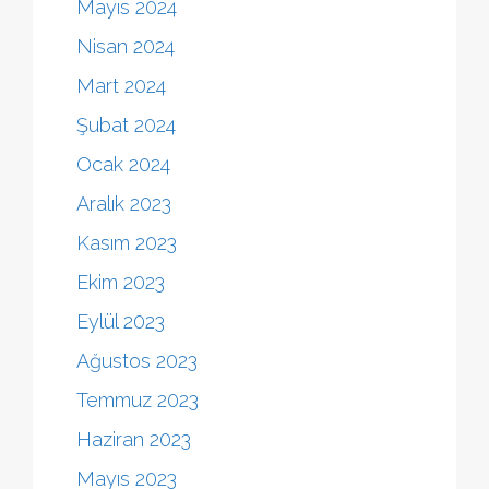
Mayıs 2024
Nisan 2024
Mart 2024
Şubat 2024
Ocak 2024
Aralık 2023
Kasım 2023
Ekim 2023
Eylül 2023
Ağustos 2023
Temmuz 2023
Haziran 2023
Mayıs 2023