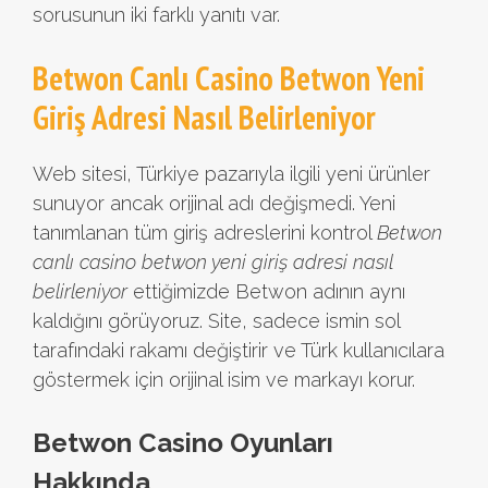
sorusunun iki farklı yanıtı var.
Betwon Canlı Casino Betwon Yeni
Giriş Adresi Nasıl Belirleniyor
Web sitesi, Türkiye pazarıyla ilgili yeni ürünler
sunuyor ancak orijinal adı değişmedi. Yeni
tanımlanan tüm giriş adreslerini kontrol
Betwon
canlı casino betwon yeni giriş adresi nasıl
belirleniyor
ettiğimizde Betwon adının aynı
kaldığını görüyoruz. Site, sadece ismin sol
tarafındaki rakamı değiştirir ve Türk kullanıcılara
göstermek için orijinal isim ve markayı korur.
Betwon Casino Oyunları
Hakkında