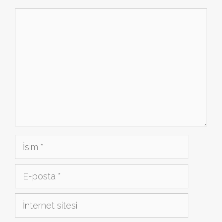
Yorum
İsim
E-
posta
İnternet
sitesi