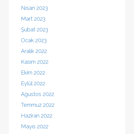
Nisan 2023
Mart 2023
Şubat 2023
Ocak 2023
Aralık 2022
Kasım 2022
Ekim 2022
Eylül 2022
Ağustos 2022
Temmuz 2022
Haziran 2022
Mayıs 2022