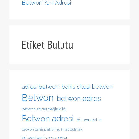
Betwon Yeni Adresi
Etiket Bulutu
bahis sitesi betwon
adresi betwon
Betwon
betwon adres
betwon adres değişikliği
Betwon adresi
betwon bahis
betwon bahis platformu fırsat bulmak
betwon bahis seçenekleri