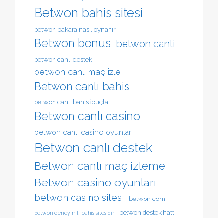
Betwon bahis sitesi
betwon bakara nasıl oynanır
Betwon bonus
betwon canli
betwon canli destek
betwon canli maç izle
Betwon canlı bahis
betwon canlı bahis i̇puçları
Betwon canlı casino
betwon canlı casino oyunları
Betwon canlı destek
Betwon canlı maç izleme
Betwon casino oyunları
betwon casino sitesi
betwon com
betwon destek hattı
betwon deneyimli bahis sitesidir